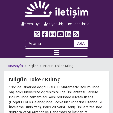
Yeni Üye
Üye Girişi
Sepetim (
0
)
ARA
Anasayfa
Kişiler
Nilgün Toker Kılınç
Nilgün Toker Kılınç
1961'de Dinar'da doğdu. ODTÜ Matematik Bölümü'nde
başladığı üniversite öğrenimini Ege Üniversitesi Felsefe
Bölümü'nde tamamladı. Aynı bölümde yüksek lisans
(Doğal Hukuk Geleneğinde Locke'un "Yönetim Üzerine İki
İnceleme"sinin Yeri), Paris vııı Saint Deniş Üniversitesi'nde
doktora yaptı (Arendt ve Habermas'ta İktidar ve