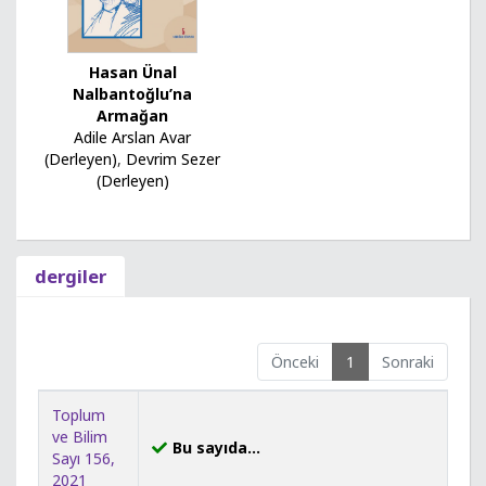
Hasan Ünal
Nalbantoğlu’na
Armağan
Adile Arslan Avar
(Derleyen)
,
Devrim Sezer
(Derleyen)
dergiler
Önceki
1
Sonraki
Toplum
ve Bilim
Bu sayıda...
Sayı 156,
2021