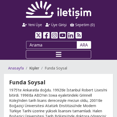
Yeni Üye
Üye Girişi
Sepetim (
0
)
ARA
Anasayfa
Kişiler
Funda Soysal
Funda Soysal
1975’te Ankara’da doğdu. 1992’de İstanbul Robert Lisesi’ni
bitirdi. 1996’da ABD’nin Iowa eyaletindeki Grinnell
Koleji’nden tarih lisans derecesiyle mezun oldu, 2001’de
Boğaziçi Üniversitesi Atatürk Enstitüsü’nde Modern
Türkiye Tarihi üzerine yüksek lisansını tamamladı. Halen
Boğaziçi Üniversitesi Tarih Bölümü’nde doktora öğrencisi;