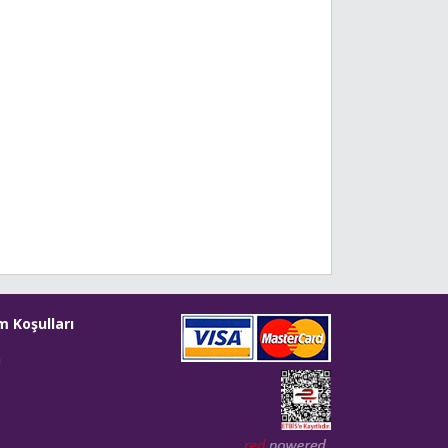
m Koşulları
i
Web tasarım: Red Bilişim