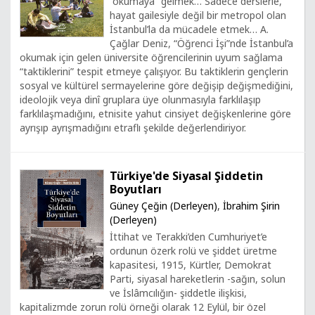
“okumaya” gelmek… Sadece derslerle,
hayat gailesiyle değil bir metropol olan
İstanbul’la da mücadele etmek… A.
Çağlar Deniz, “Öğrenci İşi”nde İstanbul’a
okumak için gelen üniversite öğrencilerinin uyum sağlama
“taktiklerini” tespit etmeye çalışıyor. Bu taktiklerin gençlerin
sosyal ve kültürel sermayelerine göre değişip değişmediğini,
ideolojik veya dinî gruplara üye olunmasıyla farklılaşıp
farklılaşmadığını, etnisite yahut cinsiyet değişkenlerine göre
ayrışıp ayrışmadığını etraflı şekilde değerlendiriyor.
Türkiye'de Siyasal Şiddetin
Boyutları
Güney Çeğin (Derleyen)
,
İbrahim Şirin
(Derleyen)
İttihat ve Terakki’den Cumhuriyet’e
ordunun özerk rolü ve şiddet üretme
kapasitesi, 1915, Kürtler, Demokrat
Parti, siyasal hareketlerin -sağın, solun
ve İslâmcılığın- şiddetle ilişkisi,
kapitalizmde zorun rolü örneği olarak 12 Eylül, bir özel