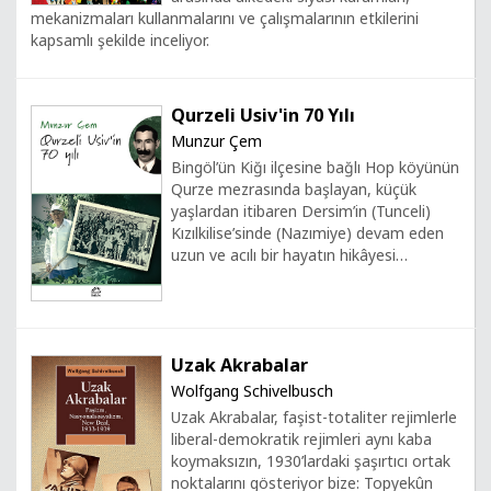
mekanizmaları kullanmalarını ve çalışmalarının etkilerini
kapsamlı şekilde inceliyor.
Qurzeli Usiv'in 70 Yılı
Munzur Çem
Bingöl’ün Kiğı ilçesine bağlı Hop köyünün
Qurze mezrasında başlayan, küçük
yaşlardan itibaren Dersim’in (Tunceli)
Kızılkilise’sinde (Nazımiye) devam eden
uzun ve acılı bir hayatın hikâyesi…
Uzak Akrabalar
Wolfgang Schivelbusch
Uzak Akrabalar, faşist-totaliter rejimlerle
liberal-demokratik rejimleri aynı kaba
koymaksızın, 1930’lardaki şaşırtıcı ortak
noktalarını gösteriyor bize: Topyekûn