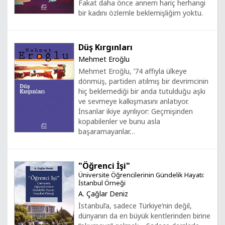
Fakat daha önce annem hariç herhangi
bir kadını özlemle beklemişliğim yoktu.
Düş Kırgınları
Mehmet Eroğlu
Mehmet Eroğlu, ’74 affıyla ülkeye
dönmüş, partiden atılmış bir devrimcinin
hiç beklemediği bir anda tutulduğu aşkı
ve sevmeye kalkışmasını anlatıyor.
İnsanlar ikiye ayrılıyor: Geçmişinden
kopabilenler ve bunu asla
başaramayanlar…
"Öğrenci İşi"
Üniversite Öğrencilerinin Gündelik Hayatı:
İstanbul Örneği
A. Çağlar Deniz
İstanbul’a, sadece Türkiye’nin değil,
dünyanın da en büyük kentlerinden birine