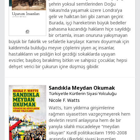
şehrin yoksul semtlerinden Doğu
Yakası’nda yaşamak üzere Londra’ya
gelir ve halktan biri gibi zaman geçirir.
Burada, işçi hareketinin büyük bedeller
pahasına kazandığı hakların hiçe sayıldığı
bir ortamla, insan onuruna yakışmayan
büyük bir fakirlik ve sefaletle karşılaşır. Karnını doyurmak için
kaldırımda bulduğu meyve çöplerini yiyen aç insanlar,
hastalıkların ve pisliğin kol gezdiği sokaklarda uyuyan
evsizler, başıboş bırakılmış bitkin ve sahipsiz çocuklar, hepsi
dehşet verici bir çukurun içine düşmüş gibidir.
Sandıkla Meydan Okumak
Türkiye’de Kürtlerin Siyasi Yolculuğu
Nicole F. Watts
Watts, tüm yıldırma girişimlerine
rağmen siyasetten vazgeçmeyerek hem
devletin resmî anlayışına hem de bir
yanıyla silahlı mücadeleye “meydan
okuyan” Kurdî politikacıların 1990-2008
arasında ülkedeki siyasi kurumları,