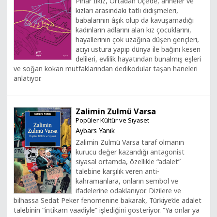
Pınar İlkiz, Ortadan Üçe’de, anneler ve
kızları arasındaki tatlı didişmeleri,
babalarının âşık olup da kavuşamadığı
kadınların adlarını alan kız çocuklarını,
hayallerinin çok uzağına düşen gençleri,
acıyı ustura yapıp dünya ile bağını kesen
delileri, evlilik hayatından bunalmış eşleri
ve soğan kokan mutfaklarından dedikodular taşan haneleri
anlatıyor.
Zalimin Zulmü Varsa
Popüler Kültür ve Siyaset
Aybars Yanık
Zalimin Zulmü Varsa taraf olmanın
kurucu değer kazandığı antagonist
siyasal ortamda, özellikle “adalet”
talebine karşılık veren anti-
kahramanlara, onların sembol ve
ifadelerine odaklanıyor. Dizilere ve
bilhassa Sedat Peker fenomenine bakarak, Türkiye’de adalet
talebinin “intikam vaadiyle” işlediğini gösteriyor. “Ya onlar ya