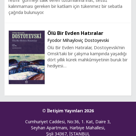
resmi” görmeyi salık veren tutumlarına inat, sessiz
kalınmaması gereken bir katliam için tükenmez bir sebatla
çağrıda bulunuyor.
Ölü Bir Evden Hatıralar
Fyodor Mihayloviç Dostoyevski
Ölü Bir Evden Hatıralar, Dostoyevski’nin
Omsk’taki bir çalışma kampında yaşadığı
dört yıllık kürek mahkûmiyetinin buruk bir
hediyesi…
© İletişim Yayınları 2026
Cumhuriyet Caddesi, No:36, 1. Kat, Daire 3,
Seyhan Apartmanı, Harbiye Mahallesi,
Şişli 34367, İSTANBUL