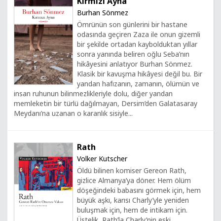
Kırmızı Ayna
Burhan Sönmez
Ömrünün son günlerini bir hastane
odasında geçiren Zaza ile onun gizemli
bir şekilde ortadan kaybolduktan yıllar
sonra yanında beliren oğlu Seba’nın
hikâyesini anlatıyor Burhan Sönmez.
Klasik bir kavuşma hikâyesi değil bu. Bir
yandan hafızanın, zamanın, ölümün ve
insan ruhunun bilinmezlikleriyle dolu, diğer yandan
memleketin bir türlü dağılmayan, Dersim’den Galatasaray
Meydanı’na uzanan o karanlık sisiyle...
Rath
Volker Kutscher
Öldü bilinen komiser Gereon Rath,
gizlice Almanya’ya döner. Hem ölüm
döşeğindeki babasını görmek için, hem
büyük aşkı, karısı Charly’yle yeniden
buluşmak için, hem de intikam için.
Üstelik, Rath’la Charly’nin eski