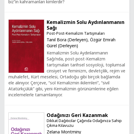
biz”in kahramanları kimlerdir?
Kemalizmin Solu Aydınlanmanın
Sağı
Post-Post-Kemalizm Tartışmaları
Tanıl Bora (Derleyen)
,
Özgür Emrah
Gürel (Derleyen)
Kemalizmin Solu Aydınlanmanın
Sağı’nda, post-post-Kemalizm
tartışmaları tarihsel sosyoloji, toplumsal
cinsiyet ve feminizm, devletçilik, rejim ve
muhalefet, Kürt meselesi, Ortadoğu gibi birçok bağlamda
ele alınıyor. Çerçeve, “sol Kemalizmin ikilemleri”, “sivil
Atatürkçülük” gibi, yeni-Kemalizmin görünümlerine eğilen
incelemelerle tamamlanıyor.
Odağınızı Geri Kazanmak
Dikkat Dağıtıcılar Çağında Odağınıza Sahip
Çıkma Kılavuzu
Zelana Montminy