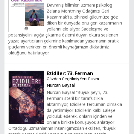
Davranış bilimleri uzmanı psikolog
Zelana Montminy Odağınızı Geri
Kazanmak’ta, zihinsel gücümüze göz
diken bir dünyada onu geri kazanmanın
yollarını ele alıyor. Sadeleşme ve
potansiyelini açığa çıkarma özlemi duyan okura seslenen
yazar, ayartıcıların çekimine kapılmadan yaşamanın pratik
ipuçlarını verirken en önemli kaynağımızın dikkatimiz
olduğunu hatırlatıyor.
Ezidiler: 73. Ferman
Gözden Geçirilmiş Yeni Basım
Nurcan Baysal
Nurcan Baysal “Büyük Şey”i, 73.
Ferman’ı steril bir tarafsızlıkla
aktarmıyor, Ezidilere tercüman olmakla
da yetinmiyor. Ezidilerin kalbi Laleş’e
yolculuk ederek, onların içinden ve
onlarla birlikte konuşuyor, anlatıyor.
Ortadoğu uzmanlarının insanlığımızdan eksilten, “büyük