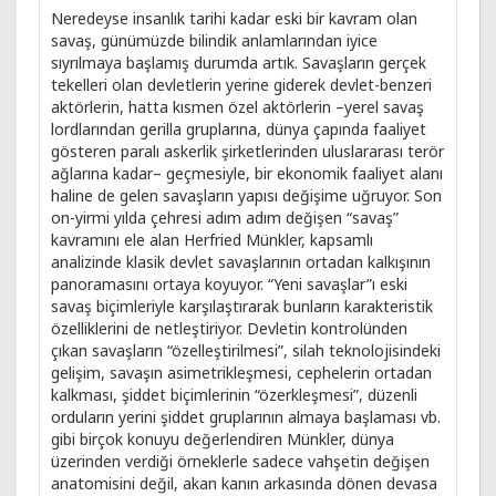
Neredeyse insanlık tarihi kadar eski bir kavram olan
savaş, günümüzde bilindik anlamlarından iyice
sıyrılmaya başlamış durumda artık. Savaşların gerçek
tekelleri olan devletlerin yerine giderek devlet-benzeri
aktörlerin, hatta kısmen özel aktörlerin –yerel savaş
lordlarından gerilla gruplarına, dünya çapında faaliyet
gösteren paralı askerlik şirketlerinden uluslararası terör
ağlarına kadar– geçmesiyle, bir ekonomik faaliyet alanı
haline de gelen savaşların yapısı değişime uğruyor. Son
on-yirmi yılda çehresi adım adım değişen “savaş”
kavramını ele alan Herfried Münkler, kapsamlı
analizinde klasik devlet savaşlarının ortadan kalkışının
panoramasını ortaya koyuyor. “Yeni savaşlar”ı eski
savaş biçimleriyle karşılaştırarak bunların karakteristik
özelliklerini de netleştiriyor. Devletin kontrolünden
çıkan savaşların “özelleştirilmesi”, silah teknolojisindeki
gelişim, savaşın asimetrikleşmesi, cephelerin ortadan
kalkması, şiddet biçimlerinin “özerkleşmesi”, düzenli
orduların yerini şiddet gruplarının almaya başlaması vb.
gibi birçok konuyu değerlendiren Münkler, dünya
üzerinden verdiği örneklerle sadece vahşetin değişen
anatomisini değil, akan kanın arkasında dönen devasa