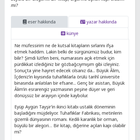
mi?
eser hakkında
yazar hakkında
künye
Ne müfessirim ne de kutsal kitapların sırlarını ifşa
etmek haddim. Lakin belki de sürgünümüz budur, kim
bilir? Şimdi lütfen beni, numarasını açık etmek için
pürdikkat izlediğiniz bir gözbağcıymışım gibi izleyiniz.
Sonuçta yine hayret edecek olsanız da... Büyük Âlim,
İçdeniz’in kıyısında tuhaflıklarla örülü tarihî üniversite
binasında anlatılan bir efsane... Genç bir asistan, Büyük
Âlim’in esrarengiz yazmasının peşine düşer ve geri
dönüşsüz bir arayışın içinde kaybolur.
Eyüp Aygün Tayşir’in ikinci kitabı ustalık döneminin
başladığını müjdeliyor. Tuhaflıklar Fabrikası, metinlerin
gizemli dünyasının romanı. Kedili karanlık bir orman,
büyülü bir alegori… Bir kitap, diğerine açılan kapı olabilir
mi?