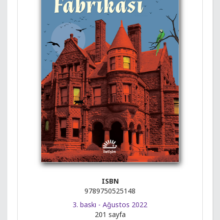
ISBN
9789750525148
3. baskı - Ağustos 2022
201 sayfa