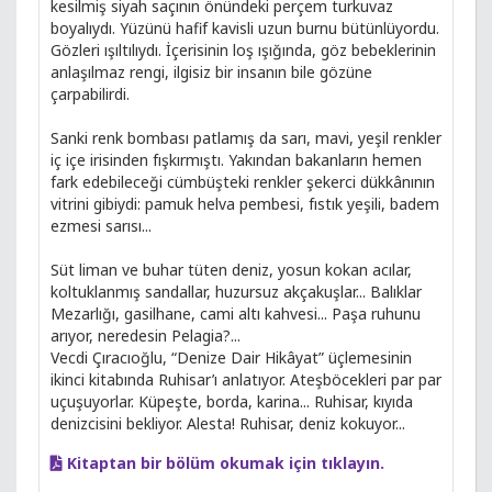
kesilmiş siyah saçının önündeki perçem turkuvaz
boyalıydı. Yüzünü hafif kavisli uzun burnu bütünlüyordu.
Gözleri ışıltılıydı. İçerisinin loş ışığında, göz bebeklerinin
anlaşılmaz rengi, ilgisiz bir insanın bile gözüne
çarpabilirdi.
Sanki renk bombası patlamış da sarı, mavi, yeşil renkler
iç içe irisinden fışkırmıştı. Yakından bakanların hemen
fark edebileceği cümbüşteki renkler şekerci dükkânının
vitrini gibiydi: pamuk helva pembesi, fıstık yeşili, badem
ezmesi sarısı...
Süt liman ve buhar tüten deniz, yosun kokan acılar,
koltuklanmış sandallar, huzursuz akçakuşlar... Balıklar
Mezarlığı, gasilhane, cami altı kahvesi... Paşa ruhunu
arıyor, neredesin Pelagia?...
Vecdi Çıracıoğlu, “Denize Dair Hikâyat” üçlemesinin
ikinci kitabında Ruhisar’ı anlatıyor. Ateşböcekleri par par
uçuşuyorlar. Küpeşte, borda, karina... Ruhisar, kıyıda
denizcisini bekliyor. Alesta! Ruhisar, deniz kokuyor...
Kitaptan bir bölüm okumak için tıklayın.