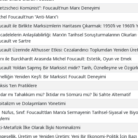
ietzscheci Komünist”: Foucault’nun Marx Deneyimi
hel Foucault’nun “Anti-Marx”ı
cault ile Birlikte Marksizmlerin Haritasını Çıkarmak: 1950’li ve 1960’lı Yı
adelelerin Anlaşılabilirliği: Marx’ın Tarihsel Soruşturmalarının Okurları
cault ve Sartre
cault Üzerinde Althusser Etkisi: Cezalandırıcı Toplumdan Yeniden Üre
x ile Burckhardt Arasında Michel Foucault: Estetik, Oyun ve Emek
cault Yoldan Sapmış Bir Marksist midir? Tarih, Öznelleşme ve Özgürl
elliğin Yeniden Keşfi: Bir Marksist Foucault Deneyimi
ksis ’ten Pratiklere
idar mı Tahakküm mü? İktidar mı Sömürü mü? İki Sahte Alternatif
italizm ve Dolaşımların Yönetimi
, Nüfus, Sınıf: Foucault’dan Marx’a Sermayenin Tarihsel-Siyasal ve Biyo
ylemi
i-Metafizik İlke Olarak İlişki Nominalizmi
gesellik, Üretim ve Yeniden Üretim: Yeni Bir Ekonomi-Politik İçin Bazı F