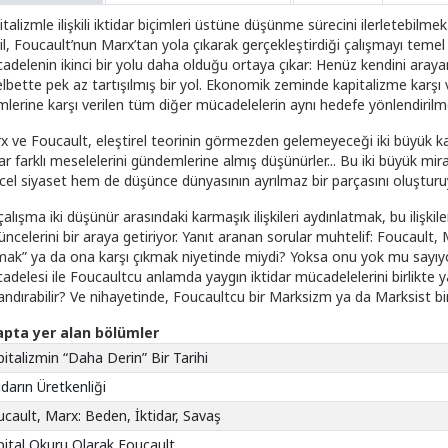
talizmle ilişkili iktidar biçimleri üstüne düşünme sürecini ilerletebilm
il, Foucault’nun Marx’tan yola çıkarak gerçekleştirdiği çalışmayı teme
adelenin ikinci bir yolu daha olduğu ortaya çıkar: Henüz kendini arayan
elbette pek az tartışılmış bir yol. Ekonomik zeminde kapitalizme karşı 
imlerine karşı verilen tüm diğer mücadelelerin aynı hedefe yönlendirilme
x ve Foucault, eleştirel teorinin görmezden gelemeyeceği iki büyük kayn
ar farklı meselelerini gündemlerine almış düşünürler... Bu iki büyük mi
cel siyaset hem de düşünce dünyasının ayrılmaz bir parçasını oluşturu
alışma iki düşünür arasındaki karmaşık ilişkileri aydınlatmak, bu ilişki
üncelerini bir araya getiriyor. Yanıt aranan sorular muhtelif: Foucault,
mak” ya da ona karşı çıkmak niyetinde miydi? Yoksa onu yok mu sayıy
adelesi ile Foucaultcu anlamda yaygın iktidar mücadelelerini birlikte y
andırabilir? Ve nihayetinde, Foucaultcu bir Marksizm ya da Marksist
apta yer alan bölümler
italizmin “Daha Derin” Bir Tarihi
idarın Üretkenliği
cault, Marx: Beden, İktidar, Savaş
ital Okuru Olarak Foucault