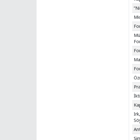
“N
Mic
Fou
Müc
Fou
Fou
Mar
Fou
Özn
Pra
İkt
Kap
Irk
Sö
Ant
Sim