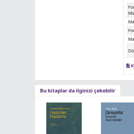
Fou
Mü
Mar
Fou
Ma
Dön
K
Bu kitaplar da ilginizi çekebilir