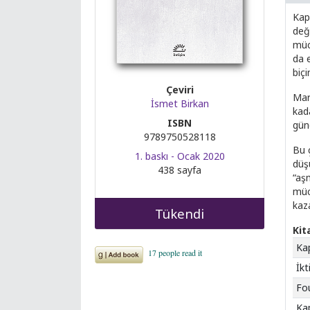
Kapi
değ
müc
da 
biç
Çeviri
Mar
İsmet Birkan
kad
ISBN
gün
9789750528118
Bu ç
1. baskı - Ocak 2020
düş
438 sayfa
“aş
müc
kaz
Tükendi
Kit
Kap
İkt
Fou
Kap