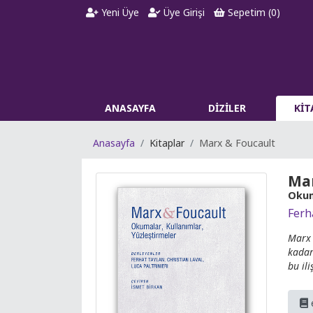
Yeni Üye
Üye Girişi
Sepetim (
0
)
ANASAYFA
DİZİLER
Kİ
Anasayfa
Kitaplar
Marx & Foucault
Mar
Okum
Ferh
Marx 
kadar
bu il