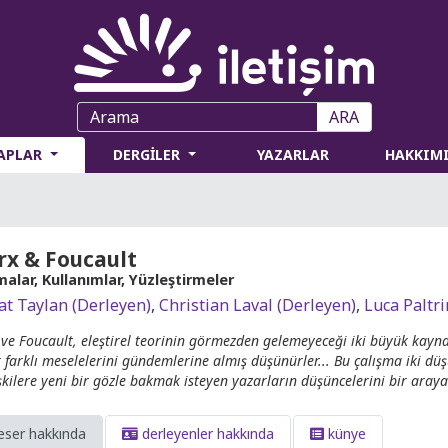
ARA
TAPLAR
DERGİLER
YAZARLAR
HAKKIM
x & Foucault
alar, Kullanımlar, Yüzleştirmeler
at Taylan (Derleyen)
,
Christian Laval (Derleyen)
,
Luca Paltri
ve Foucault, eleştirel teorinin görmezden gelemeyeceği iki büyük kaynak
 farklı meselelerini gündemlerine almış düşünürler... Bu çalışma iki dü
işkilere yeni bir gözle bakmak isteyen yazarların düşüncelerini bir araya 
eser hakkında
derleyenler hakkında
künye