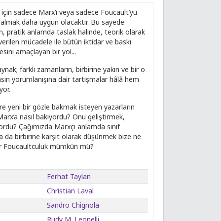
ek için sadece Marx’ı veya sadece Foucault’yu
l almak daha uygun olacaktır. Bu sayede
, pratik anlamda taslak halinde, teorik olarak
verilen mücadele ile bütün iktidar ve baskı
sini amaçlayan bir yol...
ak; farklı zamanların, birbirine yakın ve bir o
rasın yorumlanışına dair tartışmalar hâlâ hem
yor.
lere yeni bir gözle bakmak isteyen yazarların
 Marx’a nasıl bakıyordu? Onu geliştirmek,
ordu? Çağımızda Marxçı anlamda sınıf
a da birbirine karşıt olarak düşünmek bize ne
 bir Foucaultculuk mümkün mü?
Ferhat Taylan
Christian Laval
Sandro Chignola
Rudy M. Leonelli