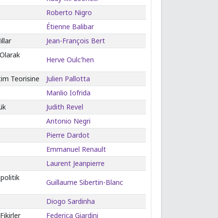
Roberto Nigro
Étienne Balibar
llar
Jean-François Bert
 Olarak
Herve Oulc'hen
tim Teorisine
Julien Pallotta
Manlio Iofrida
ük
Judith Revel
Antonio Negri
Pierre Dardot
Emmanuel Renault
Laurent Jeanpierre
politik
Guillaume Sibertin-Blanc
Diogo Sardinha
ikirler
Federica Giardini