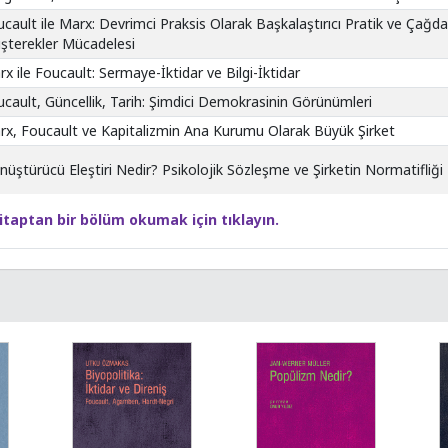
cault ile Marx: Devrimci Praksis Olarak Başkalaştırıcı Pratik ve Çağd
şterekler Mücadelesi
x ile Foucault: Sermaye-İktidar ve Bilgi-İktidar
cault, Güncellik, Tarih: Şimdici Demokrasinin Görünümleri
rx, Foucault ve Kapitalizmin Ana Kurumu Olarak Büyük Şirket
üştürücü Eleştiri Nedir? Psikolojik Sözleşme ve Şirketin Normatifliği
itaptan bir bölüm okumak için tıklayın.