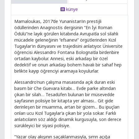
künye
Mamaloukas, 2017’de Yunanistan’ın prestijli
ödüllerinden Anagnostis dergisinin “En İyi Roman
Ödülü”ne layık görülen kitabında Avrupa’da sol silahlı
mücadele geleneğinin “efsanevi” örgütlerinden Kızıl
Tugaylar’ın dünyasını ve trajedisini anlatıyor. Üniversite
öğrencisi Alessandro Fontana Bologna’da birdenbire
ortadan kaybolur. Annesi, eski arkadaşı bir özel
dedektif ve onun arkadaşı bohem havalı bir sahaf hep
birlikte kayıp öğrenciyi aramaya koyulurlar.
Alessandro’nun çalışma masasında açık duran eski
basım bir Che Guevara kitabı… Evde parke altından
çıkan bir silah… Tesadüfen bulunan bir müsevedde
sayfasının polisiye bir kitapta yer alması... Git gide
derinleşen bir muamma, artan bir gizem... Bu ipuçları
onları ucu Kızıl Tugaylar’a çıkan bir yola sokar. Farklı
anlatıcıların söz aldığı dinamik kurgusuyla, son derece
sürükleyici bir siyasi polisiye.
“Yazar olay akışının saçaklanmasıyla, sırrın açığa