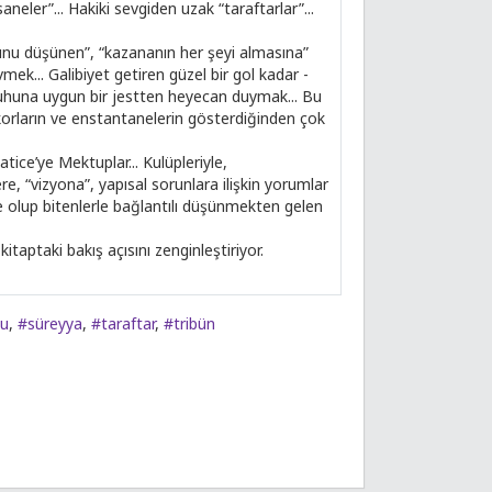
aneler”... Hakiki sevgiden uzak “taraftarlar”...
ğunu düşünen”, “kazananın her şeyi almasına”
vmek... Galibiyet getiren güzel bir gol kadar -
ruhuna uygun bir jestten heyecan duymak... Bu
skorların ve enstantanelerin gösterdiğinden çok
ice’ye Mektuplar... Kulüpleriyle,
e, “vizyona”, yapısal sorunlara ilişkin yorumlar
de olup bitenlerle bağlantılı düşünmekten gelen
taptaki bakış açısını zenginleştiriyor.
cu
,
#süreyya
,
#taraftar
,
#tribün