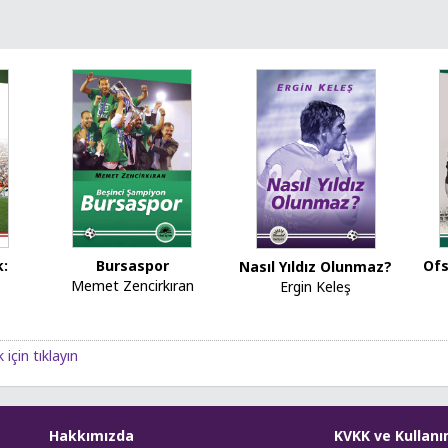
k:
Ofs
Bursaspor
Nasıl Yıldız Olunmaz?
Memet Zencirkıran
Ergin Keleş
için tıklayın
Hakkımızda
KVKK ve Kullanı