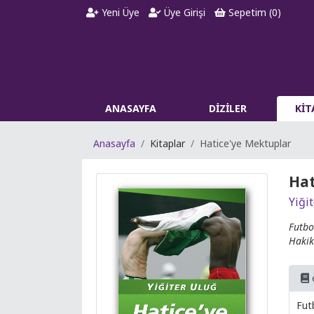
Yeni Üye
Üye Girişi
Sepetim (
0
)
ANASAYFA
DİZİLER
Kİ
Anasayfa
Kitaplar
Hatice'ye Mektuplar
Hat
Yiği
Futbo
Hakik
Fut