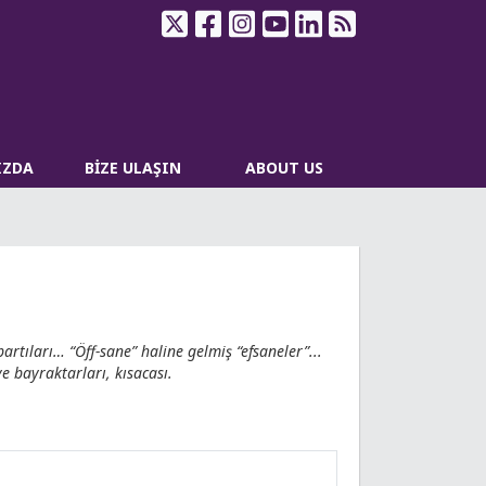
IZDA
BİZE ULAŞIN
ABOUT US
artıları… “Öff-sane” haline gelmiş “efsaneler”...
ve bayraktarları, kısacası.