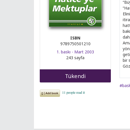
“Büy
“Hat
Eli
itir
hat
bak
dah
ISBN
Ama
9789750501210
yön
1. baskı - Mart 2003
get
243 sayfa
bir 
Gözü
Tükendi
#bas