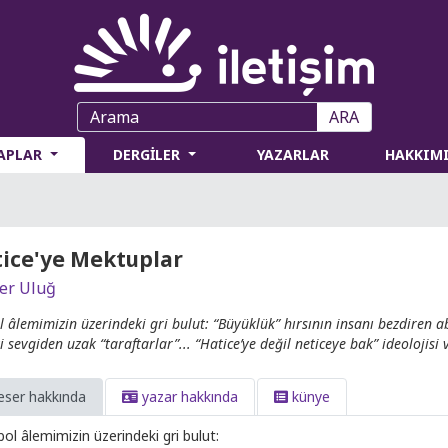
ARA
TAPLAR
DERGİLER
YAZARLAR
HAKKIM
ice'ye Mektuplar
ter Uluğ
l âlemimizin üzerindeki gri bulut: “Büyüklük” hırsının insanı bezdiren ab
i sevgiden uzak “taraftarlar”... “Hatice’ye değil neticeye bak” ideolojisi 
eser hakkında
yazar hakkında
künye
bol âlemimizin üzerindeki gri bulut: