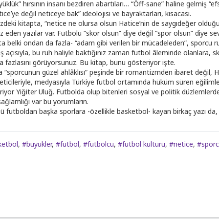
üklük” hırsının insanı bezdiren abartıları… “Öff-sane” haline gelmiş “efs
ice’ye değil neticeye bak” ideolojisi ve bayraktarları, kısacası.
nizdeki kitapta, “netice ne olursa olsun Hatice’nin de saygıdeğer oldu
az eden yazılar var. Futbolu “skor olsun” diye değil “spor olsun” diye se
ta belki ondan da fazla- “adam gibi verilen bir mücadeleden”, sporcu 
ış açısıyla, bu ruh haliyle baktığınız zaman futbol âleminde olanlara, 
a fazlasını görüyorsunuz. Bu kitap, bunu gösteriyor işte.
 “sporcunun güzel ahlâklısı” peşinde bir romantizmden ibaret değil, Hat
eticileriyle, medyasıyla Türkiye futbol ortamında hüküm süren eğilimler
iriyor Yiğiter Uluğ. Futbolda olup bitenleri sosyal ve politik düzlemler
sağlamlığı var bu yorumların.
 futboldan başka sporlara -özellikle basketbol- kayan birkaç yazı da, ki
ketbol
,
#büyükler
,
#futbol
,
#futbolcu
,
#futbol kültürü
,
#netice
,
#spor