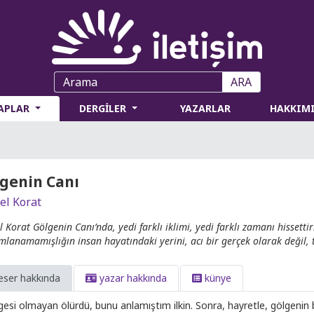
ARA
TAPLAR
DERGİLER
YAZARLAR
HAKKIM
genin Canı
el Korat
l Korat Gölgenin Canı’nda, yedi farklı iklimi, yedi farklı zamanı hissetti
lanamamışlığın insan hayatındaki yerini, acı bir gerçek olarak değil, ta
eser hakkında
yazar hakkında
künye
gesi olmayan ölürdü, bunu anlamıştım ilkin. Sonra, hayretle, gölgenin 