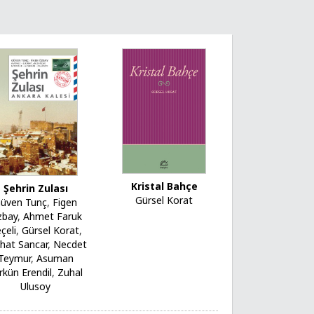
Kristal Bahçe
Şehrin Zulası
Gürsel Korat
üven Tunç
,
Figen
zbay
,
Ahmet Faruk
çeli
,
Gürsel Korat
,
hat Sancar
,
Necdet
Teymur
,
Asuman
rkün Erendil
,
Zuhal
Ulusoy