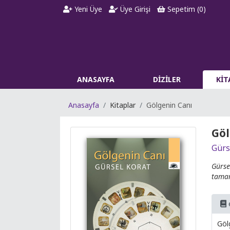
Yeni Üye
Üye Girişi
Sepetim (
0
)
ANASAYFA
DİZİLER
Kİ
Anasayfa
Kitaplar
Gölgenin Canı
Göl
Gürs
Gürse
tamam
Göl