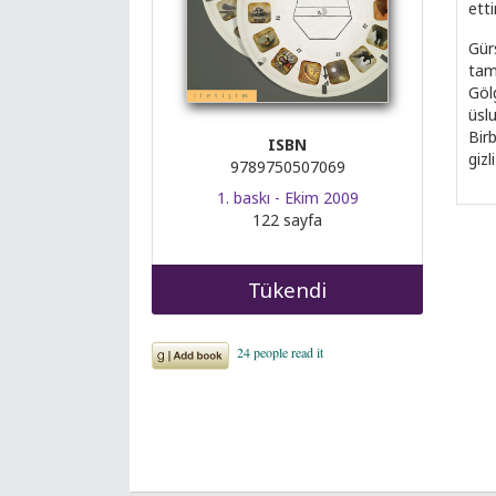
ett
Gürs
tam
Göl
üsl
Bir
ISBN
gizl
9789750507069
1. baskı - Ekim 2009
122 sayfa
Tükendi