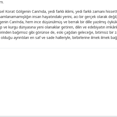
im.
el Korat Gölgenin Canı’nda, yedi farklı iklimi, yedi farklı zamanı hissett
amlanamamışlığın insan hayatındaki yerini, acı bir gerçek olarak değil, 
genin Canı’nda, hem ince düşünülmüş ve berrak bir dille yazılmış öykül
up ve kurgu dünyasına yeni olanaklar getiren, dilin ve edebiyatın imkân
birinden bağımsız gibi görünse de, eski çağdan geleceğe, bitimsiz bir 
i olduğu ayrıntıları en saf ve sade halleriyle, birbirlerine ilmek ilmek 