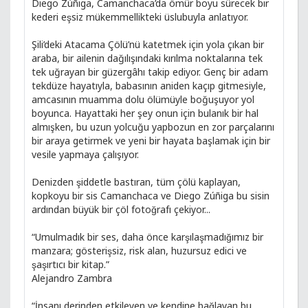
Diego Zúñiga, Camanchaca’da ömür boyu sürecek bir
kederi eşsiz mükemmellikteki üslubuyla anlatıyor.
Şili’deki Atacama Çölü’nü katetmek için yola çıkan bir
araba, bir ailenin dağılışındaki kırılma noktalarına tek
tek uğrayan bir güzergâhı takip ediyor. Genç bir adam
tekdüze hayatıyla, babasının aniden kaçıp gitmesiyle,
amcasının muamma dolu ölümüyle boğuşuyor yol
boyunca. Hayattaki her şey onun için bulanık bir hal
almışken, bu uzun yolcuğu yapbozun en zor parçalarını
bir araya getirmek ve yeni bir hayata başlamak için bir
vesile yapmaya çalışıyor.
Denizden şiddetle bastıran, tüm çölü kaplayan,
kopkoyu bir sis Camanchaca ve Diego Zúñiga bu sisin
ardından büyük bir çöl fotoğrafı çekiyor...
“Umulmadık bir ses, daha önce karşılaşmadığımız bir
manzara; gösterişsiz, risk alan, huzursuz edici ve
şaşırtıcı bir kitap.”
Alejandro Zambra
“İnsanı derinden etkileyen ve kendine bağlayan bu