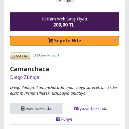
139 sayfa
İletişim Web Satış Fiyatı
200,00 TL
Sepete Ekle
Camanchaca
Diego Zúñiga
Diego Zúñiga, Camanchaca’da ömür boyu sürecek bir kederi
eşsiz mükemmellikteki üslubuyla anlatıyor.
eser hakkında
yazar hakkında
künye