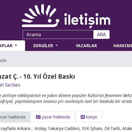
ARA
TAPLAR
DERGİLER
YAZARLAR
HAKKIM
askı
zat Ç. - 10. Yıl Özel Baskı
h Serbes
e polisiye edebiyatının ve yakın dönem popüler kültürün fenomeni Behza
afriyat, yayımlanışının onuncu yılı vesilesiyle özel bir baskıda bir ara
eser hakkında
yazar hakkında
künye
sayfada Ankara… Kızılay, Sakarya Caddesi, SSK İşhanı, Dil-Tarih, Atakul