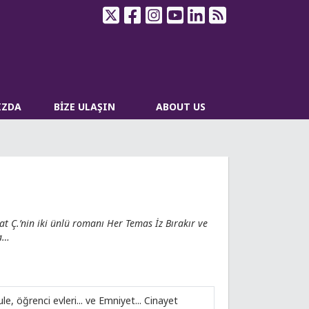
IZDA
BİZE ULAŞIN
ABOUT US
t Ç.’nin iki ünlü romanı Her Temas İz Bırakır ve
da…
e, öğrenci evleri... ve Emniyet... Cinayet