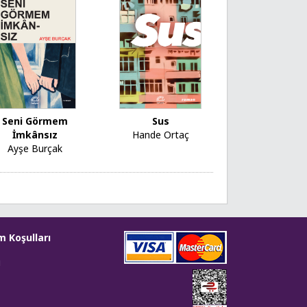
Seni Görmem
Sus
İmkânsız
Hande Ortaç
Ayşe Burçak
m Koşulları
i