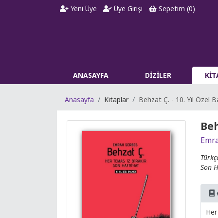
Yeni Üye
Üye Girişi
Sepetim (
0
)
ANASAYFA
DİZİLER
Kİ
Anasayfa
Kitaplar
Behzat Ç. - 10. Yıl Özel B
Beh
Emra
Türkç
Son H
Her 