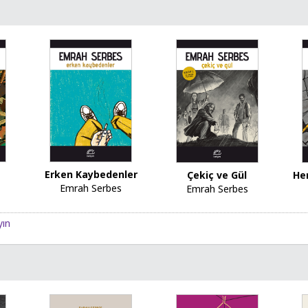
Erken Kaybedenler
Çekiç ve Gül
Her
Emrah Serbes
Emrah Serbes
yın