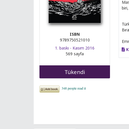
Mas
biri
Tür
Bıra
ISBN
9789750521010
Emr
1. baskı - Kasım 2016
K
569 sayfa
Tükendi