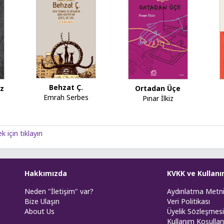
Behzat Ç.
iz
Ortadan Üçe
Emrah Serbes
Pınar İlkiz
k için tıklayın
Hakkımızda
KVKK ve Kullanı
Neden "İletişim" var?
Aydınlatma Metn
Bize Ulaşın
Veri Politikası
About Us
Üyelik Sözleşmesi
Kullanım Koşulları