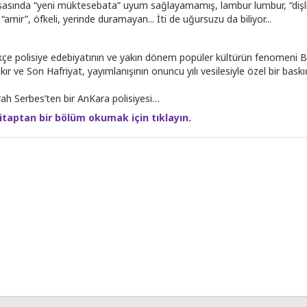
asında “yeni müktesebata” uyum sağlayamamış, lambur lumbur, “dişli”
, “amir”, öfkeli, yerinde duramayan... İti de uğursuzu da biliyor...
kçe polisiye edebiyatının ve yakın dönem popüler kültürün fenomeni B
kır ve Son Hafriyat, yayımlanışının onuncu yılı vesilesiyle özel bir bask
ah Serbes’ten bir AnKara polisiyesi…
itaptan bir bölüm okumak için tıklayın.