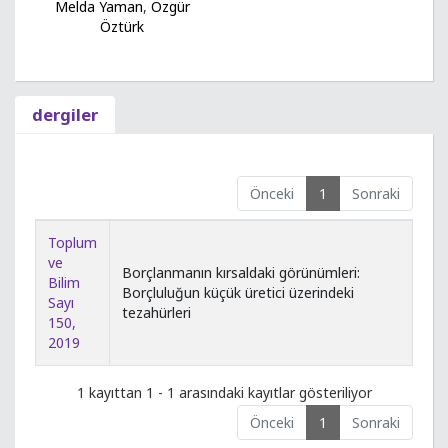
Melda Yaman
,
Özgür
Öztürk
dergiler
Önceki
1
Sonraki
Toplum
ve
Borçlanmanın kırsaldaki görünümleri:
Bilim
Borçluluğun küçük üretici üzerindeki
Sayı
tezahürleri
150,
2019
1 kayıttan 1 - 1 arasındaki kayıtlar gösteriliyor
Önceki
1
Sonraki