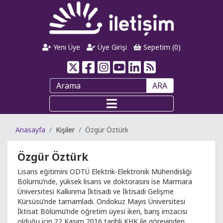
Yeni Üye
Üye Girişi
Sepetim (
0
)
ARA
Anasayfa
Kişiler
Özgür Öztürk
Özgür Öztürk
Lisans eğitimini ODTÜ Elektrik-Elektronik Mühendisliği
Bölümü’nde, yüksek lisans ve doktorasını ise Marmara
Üniversitesi Kalkınma İktisadı ve İktisadi Gelişme
Kürsüsü’nde tamamladı. Ondokuz Mayıs Üniversitesi
İktisat Bölümü’nde öğretim üyesi iken, barış imzacısı
olduğu için 22 Kasım 2016 tarihli KHK ile görevinden