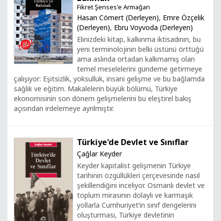
Fikret Şenses'e Armağan
Hasan Cömert (Derleyen)
,
Emre Özçelik
(Derleyen)
,
Ebru Voyvoda (Derleyen)
Elinizdeki kitap, kalkınma iktisadının, bu
yeni terminolojinin belki üstünü örttüğü
ama aslında ortadan kalkmamış olan
temel meselelerini gündeme getirmeye
çalışıyor: Eşitsizlik, yoksulluk, insani gelişme ve bu bağlamda
sağlık ve eğitim. Makalelerin büyük bölümü, Türkiye
ekonomisinin son dönem gelişmelerini bu eleştirel bakış
açısından irdelemeye ayrılmıştır.
Türkiye'de Devlet ve Sınıflar
Çağlar Keyder
Keyder kapitalist gelişmenin Türkiye
tarihinin özgüllükleri çerçevesinde nasıl
şekillendiğini inceliyor. Osmanlı devlet ve
toplum mirasının dolaylı ve karmaşık
yollarla Cumhuriyet’in sınıf dengelerini
oluşturması, Türkiye devletinin