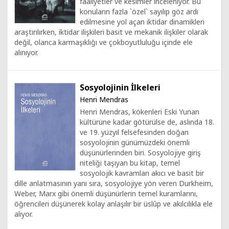
faaliyetler ve kesimler inceleniyor. Bu
konuların fazla `özel` sayılıp göz ardı
edilmesine yol açan iktidar dinamikleri
araştırılırken, iktidar ilişkileri basit ve mekanik ilişkiler olarak
değil, olanca karmaşıklığı ve çokboyutluluğu içinde ele
alınıyor.
Sosyolojinin İlkeleri
Henri Mendras
Henri Mendras, kökenleri Eski Yunan
kültürüne kadar götürülse de, aslında 18.
ve 19. yüzyıl felsefesinden doğan
sosyolojinin günümüzdeki önemli
düşünürlerinden biri. Sosyolojiye giriş
niteliği taşıyan bu kitap, temel
sosyolojik kavramları akıcı ve basit bir
dille anlatmasının yanı sıra, sosyolojiye yön veren Durkheim,
Weber, Marx gibi önemli düşünürlerin temel kuramlarını,
öğrencileri düşünerek kolay anlaşılır bir üslûp ve akılcılıkla ele
alıyor.