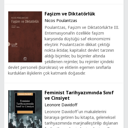
Faşizm ve Diktatörlük
Nicos Poulantzas
Poulantzas, Faşizm ve Diktatörlük’te III.
Enternasyonal’in özellikle faşizm
karşısında düştüğü saf ekonomizmi
eleştirir. Poulantzas’ın dikkat çektiği
nokta iktidar, kapitalist devlet tarzının
aldığı biçimler, bu biçimler altında
şekillenen rejimler, bu rejimler içindeki
devlet personeli (bürokrasi) ve elitlerin egemen sınıflarla
kurdukları ilişkilerin çok katmanlı doğasıdır.
Feminist Tarihyazımında Sınıf
ve Cinsiyet
Leonore Davidoff
Leonore Davidoff´un makalelerini
biraraya getiren bu kitapta, geleneksel
tarihyazımında marjinalleştirilip dışlanan