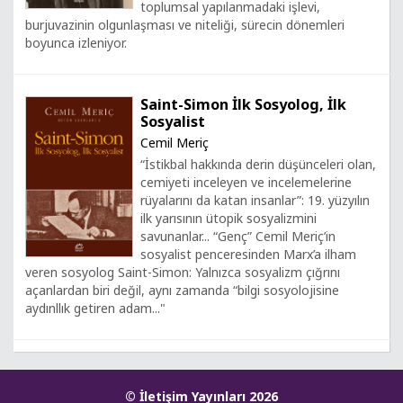
toplumsal yapılanmadaki işlevi,
burjuvazinin olgunlaşması ve niteliği, sürecin dönemleri
boyunca izleniyor.
Saint-Simon İlk Sosyolog, İlk
Sosyalist
Cemil Meriç
“İstikbal hakkında derin düşünceleri olan,
cemiyeti inceleyen ve incelemelerine
rüyalarını da katan insanlar”: 19. yüzyılın
ilk yarısının ütopik sosyalizmini
savunanlar... “Genç” Cemil Meriç’in
sosyalist penceresinden Marx’a ilham
veren sosyolog Saint-Simon: Yalnızca sosyalizm çığrını
açanlardan biri değil, aynı zamanda “bilgi sosyolojisine
aydınllık getiren adam..."
© İletişim Yayınları 2026