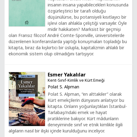
insanın insana yapabilecekleri konusunda
özgürleştirici bir tarafı olduğu
düşünülürse, bu potansiyeli kısıtlayıcı bir
işlevi olan ahlakla çeliştiği varsayılır. Öyle
midir hakikaten? Marksist bir geçmişi
olan Fransız filozof André Comte-Sponville, üniversitelerde
düzenlenen konferanslarda yaptığı konuşmaları topladığı bu
kitapta, biraz da kışkırtıcı bir üslupla, kapitalizmin ahlaklı bir
ekonomik sistem olup olmadığını tartışıyor.
Esmer Yakalılar
Kent-Sınıf-Kimlik ve Kürt Emeği
Polat S. Alpman
Polat S. Alpman, “en alttakiler” olarak
Kürt emekçilerin dünyasını anlatıyor bu
kitapta. Onların yoğunlaştıkları İstanbul-
Tarlabaşı’ndaki emek ve hayat
pratiklerine bakıyor. Kürt mâdunların
deneyiminde sınıf ve etnik kimlikle ilgili
algıların nasıl bir ilişki içinde kurulduğunu inceliyor.