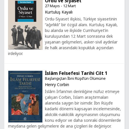
Ordu ve Siyaset
27 Mayıs - 12 Mart
Kurtuluş Kayalı
Ordu-Siyaset ilişkisi, Türkiye siyasetinin
“ağırlıklı” bir özgül alanı. Kurtuluş Kayalı,
bu alanda ve ilişkide Cumhuriyet’in
kuruluşundan 12 Mart sonrasına dek
yaşanan gelişmeleri, asker-sivil aydınlar
ile halk arasındaki kopukluk açısından
irdeliyor.
İslâm Felsefesi Tarihi Cilt 1
Başlangıçtan İbni Rüşd’ün Ölümüne
Henry Corbin
İslâm İrfanı’nın derinliğine nüfuz etmeye
çalışan Corbin, İslam araştırmaları
alanında saygın bir isimdir. İbn Rüşd’e
kadarki dönemi kapsayan incelemesinde,
akılcılık-nakilcilik ayrışmasının oluşumunu
konu ediyor ve daha sonraki dönemlerde
meydana gelen gelişmelere de ana çizgileri ile değiniyor.