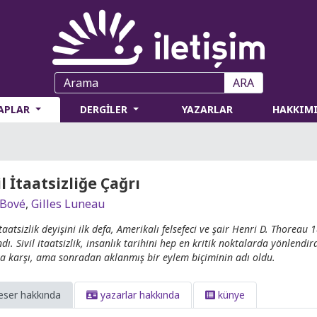
ARA
TAPLAR
DERGİLER
YAZARLAR
HAKKIM
il İtaatsizliğe Çağrı
 Bové
,
Gilles Luneau
 itaatsizlik deyişini ilk defa, Amerikalı felsefeci ve şair Henri D. Thore
dı. Sivil itaatsizlik, insanlık tarihini hep en kritik noktalarda yönlendir
a karşı, ama sonradan aklanmış bir eylem biçiminin adı oldu.
eser hakkında
yazarlar hakkında
künye