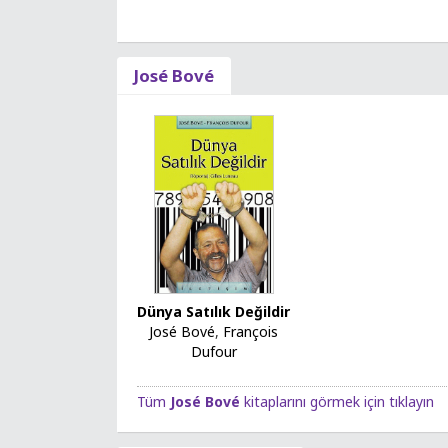
José Bové
Dünya Satılık Değildir
José Bové
,
François
Dufour
Tüm
José Bové
kitaplarını görmek için tıklayın