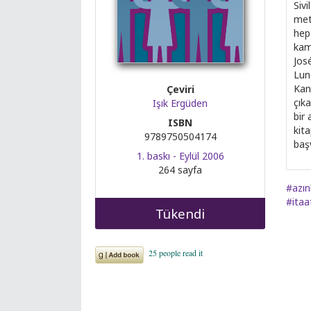
Sivi
meti
hep
kamp
Jos
Lune
Kan
Çeviri
çık
Işık Ergüden
bir 
ISBN
kita
9789750504174
baş
1. baskı - Eylül 2006
264 sayfa
#azınl
#itaa
Tükendi