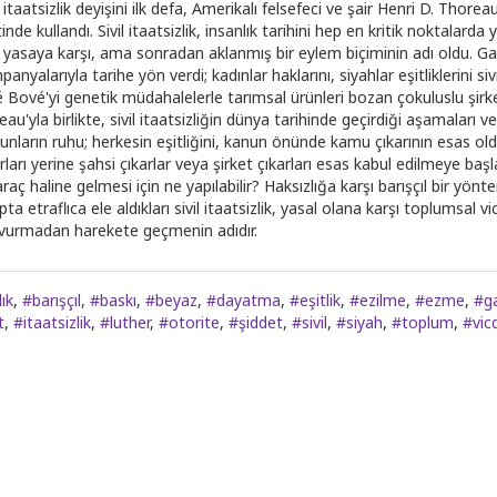
l itaatsizlik deyişini ilk defa, Amerikalı felsefeci ve şair Henri D. Tho
nde kullandı. Sivil itaatsizlik, insanlık tarihini hep en kritik noktalarda
 yasaya karşı, ama sonradan aklanmış bir eylem biçiminin adı oldu. Gand
anyalarıyla tarihe yön verdi; kadınlar haklarını, siyahlar eşitliklerini sivil
é Bové'yi genetik müdahalelerle tarımsal ürünleri bozan çokuluslu şirket
au'yla birlikte, sivil itaatsizliğin dünya tarihinde geçirdiği aşamaları
unların ruhu; herkesin eşitliğini, kanun önünde kamu çıkarının esas o
arları yerine şahsi çıkarlar veya şirket çıkarları esas kabul edilmeye b
araç haline gelmesi için ne yapılabilir? Haksızlığa karşı barışçıl bir y
pta etraflıca ele aldıkları sivil itaatsizlik, yasal olana karşı toplumsal 
vurmadan harekete geçmenin adıdır.
ık
,
#barışçıl
,
#baskı
,
#beyaz
,
#dayatma
,
#eşitlik
,
#ezilme
,
#ezme
,
#g
t
,
#itaatsizlik
,
#luther
,
#otorite
,
#şiddet
,
#sivil
,
#siyah
,
#toplum
,
#vic