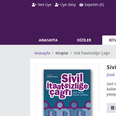
Yeni Üye
Üye Girişi
Sepetim (
0
)
ANASAYFA
DİZİLER
Kİ
Anasayfa
Kitaplar
Sivil İtaatsizliğe Çağrı
Siv
José
Sivil
kullan
yasay