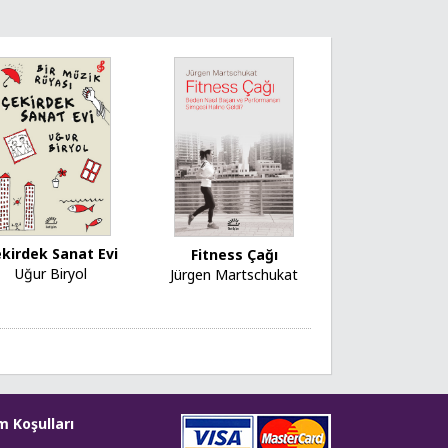
kirdek Sanat Evi
Fitness Çağı
Uğur Biryol
Jürgen Martschukat
m Koşulları