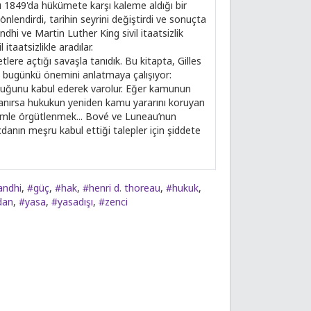
reau 1849'da hükümete karşı kaleme aldığı bir
 yönlendirdi, tarihin seyrini değiştirdi ve sonuçta
hi ve Martin Luther King sivil itaatsizlik
 itaatsizlikle aradılar.
lere açtığı savaşla tanıdık. Bu kitapta, Gilles
 ve bugünkü önemini anlatmaya çalışıyor:
lduğunu kabul ederek varolur. Eğer kamunun
aşlanırsa hukukun yeniden kamu yararını koruyan
öntemle örgütlenmek... Bové ve Luneau’nun
vicdanın meşru kabul ettiği talepler için şiddete
andhi
,
#güç
,
#hak
,
#henri d. thoreau
,
#hukuk
,
dan
,
#yasa
,
#yasadışı
,
#zenci