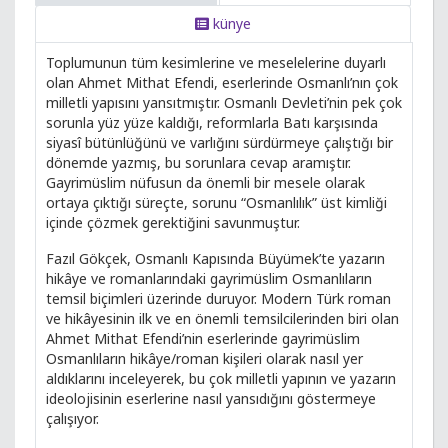
künye
Toplumunun tüm kesimlerine ve meselelerine duyarlı
olan Ahmet Mithat Efendi, eserlerinde Osmanlı’nın çok
milletli yapısını yansıtmıştır. Osmanlı Devleti’nin pek çok
sorunla yüz yüze kaldığı, reformlarla Batı karşısında
siyasî bütünlüğünü ve varlığını sürdürmeye çalıştığı bir
dönemde yazmış, bu sorunlara cevap aramıştır.
Gayrimüslim nüfusun da önemli bir mesele olarak
ortaya çıktığı süreçte, sorunu “Osmanlılık” üst kimliği
içinde çözmek gerektiğini savunmuştur.
Fazıl Gökçek, Osmanlı Kapısında Büyümek’te yazarın
hikâye ve romanlarındaki gayrimüslim Osmanlıların
temsil biçimleri üzerinde duruyor. Modern Türk roman
ve hikâyesinin ilk ve en önemli temsilcilerinden biri olan
Ahmet Mithat Efendi’nin eserlerinde gayrimüslim
Osmanlıların hikâye/roman kişileri olarak nasıl yer
aldıklarını inceleyerek, bu çok milletli yapının ve yazarın
ideolojisinin eserlerine nasıl yansıdığını göstermeye
çalışıyor.