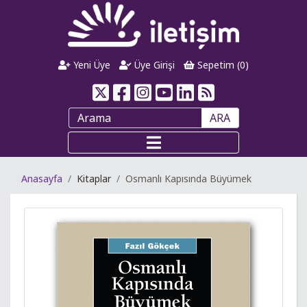
Yeni Üye
Üye Girişi
Sepetim (
0
)
ARA
Anasayfa
Kitaplar
Osmanlı Kapısında Büyümek