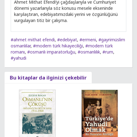
Ahmet Mithat Efendi’yi çağdaşlarıyla ve Cumhuriyet
dönemi yazarlarıyla söz konusu mesele ekseninde
karşılaştıran, edebiyatımızdaki yerini ve özgünlüğünü
vurgulayan titiz bir çalışma.
#ahmet mithat efendi
,
#edebiyat
,
#ermeni
,
#gayrimüslim
osmanlılar
,
#modern türk hikayeciliği
,
#modern türk
romanı
,
#osmanlı imparatorluğu
,
#osmanlılık
,
#rum
,
#yahudi
Bu kitaplar da ilginizi çekebilir