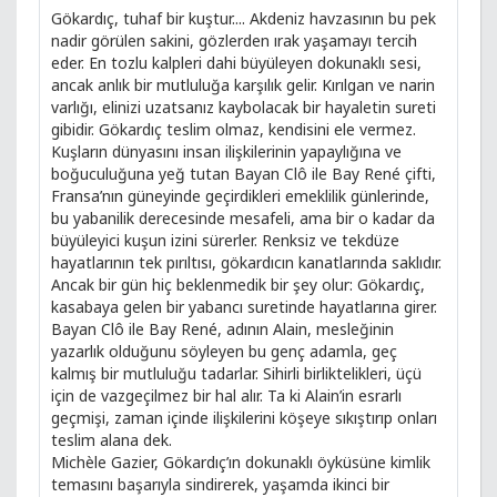
Gökardıç, tuhaf bir kuştur.... Akdeniz havzasının bu pek
nadir görülen sakini, gözlerden ırak yaşamayı tercih
eder. En tozlu kalpleri dahi büyüleyen dokunaklı sesi,
ancak anlık bir mutluluğa karşılık gelir. Kırılgan ve narin
varlığı, elinizi uzatsanız kaybolacak bir hayaletin sureti
gibidir. Gökardıç teslim olmaz, kendisini ele vermez.
Kuşların dünyasını insan ilişkilerinin yapaylığına ve
boğuculuğuna yeğ tutan Bayan Clô ile Bay René çifti,
Fransa’nın güneyinde geçirdikleri emeklilik günlerinde,
bu yabanilik derecesinde mesafeli, ama bir o kadar da
büyüleyici kuşun izini sürerler. Renksiz ve tekdüze
hayatlarının tek pırıltısı, gökardıcın kanatlarında saklıdır.
Ancak bir gün hiç beklenmedik bir şey olur: Gökardıç,
kasabaya gelen bir yabancı suretinde hayatlarına girer.
Bayan Clô ile Bay René, adının Alain, mesleğinin
yazarlık olduğunu söyleyen bu genç adamla, geç
kalmış bir mutluluğu tadarlar. Sihirli birliktelikleri, üçü
için de vazgeçilmez bir hal alır. Ta ki Alain’in esrarlı
geçmişi, zaman içinde ilişkilerini köşeye sıkıştırıp onları
teslim alana dek.
Michèle Gazier, Gökardıç’ın dokunaklı öyküsüne kimlik
temasını başarıyla sindirerek, yaşamda ikinci bir