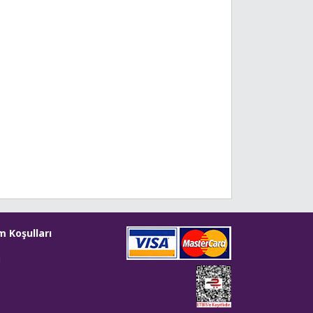
m Koşulları
i