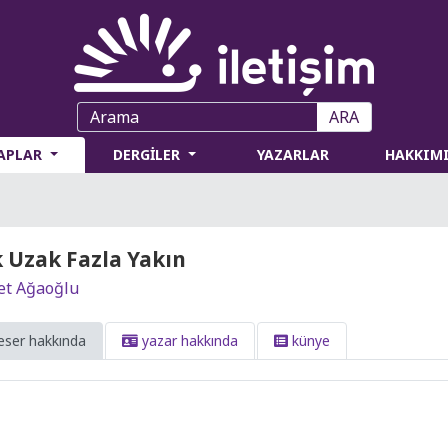
ARA
TAPLAR
DERGİLER
YAZARLAR
HAKKIM
 Uzak Fazla Yakın
et Ağaoğlu
eser hakkında
yazar hakkında
künye