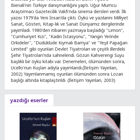
Bienali'nin Türkiye danışmanlığını yaptı. Uğur Mumcu
Araştırmacı Gazetecilik Vakfı'nda sinema dersleri verdi. İlk
yazısı 1979'da Yeni İnsan'da çıktı. Öykü ve yazılarını Milliyet
Sanat, Gösteri, Kitap-lık ve Sanat Dünyamız dergilerinde
yayımladı. 1980'den itibaren yazmaya başladığı "Limon",
"Cumhuriyet Kızı", "Kadın İstasyonu", "Yangın Yerinde
Orkideler", "Düdüklüde Kıymalı Bamya" ve "Yeşil Papağan
Limited" gibi oyunları Devlet Tiyatroları ve çeşitli illerdeki
Şehir Tiyatroları'nda sahnelendi. Gözün Kahverengi Suyu
başlıklı bir öykü kitabı var. Denemeleri, ölümünden sonra,
Ucello'nun Kuşları adıyla yayımlandı.(İletişim Yayınları,
2002) Yayımlanmamış oyunları ölümünden sonra Lozan
başlığı altında kitaplaştırıldı. (İletişim Yayınları, 2003)
yazdığı eserler