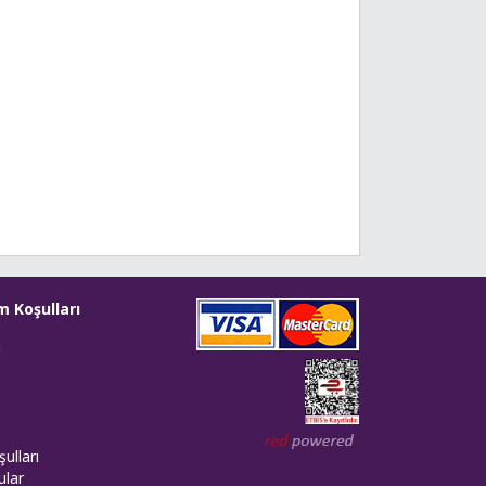
m Koşulları
i
Web tasarım: Red Bilişim
ulları
ular