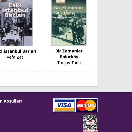
Bir Zamanlar
i İstanbul Barları
Bakırköy
Vefa Zat
Turgay Tuna
m Koşulları
i