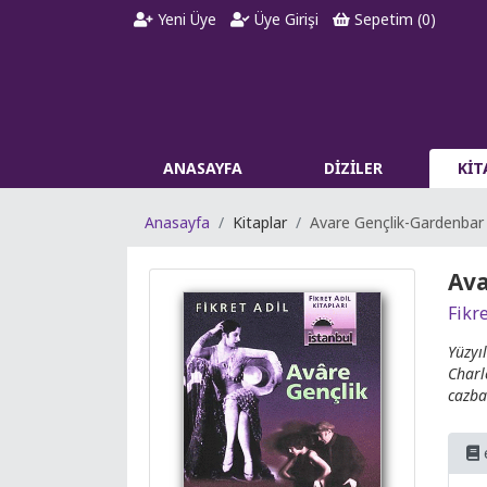
Yeni Üye
Üye Girişi
Sepetim (
0
)
ANASAYFA
DİZİLER
Kİ
Anasayfa
Kitaplar
Avare Gençlik-Gardenbar 
Ava
Fikre
Yüzyı
Charl
cazban