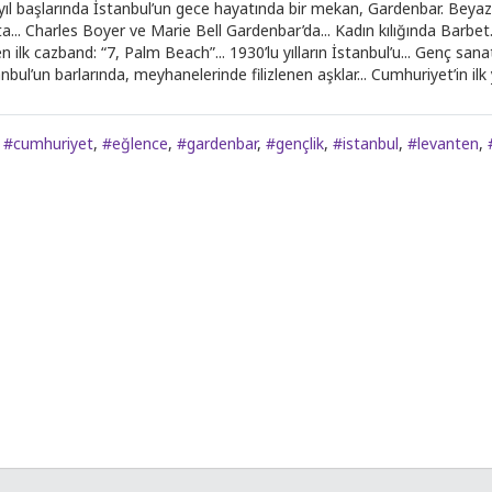
yıl başlarında İstanbul’un gece hayatında bir mekan, Gardenbar. Beyaz 
a... Charles Boyer ve Marie Bell Gardenbar’da... Kadın kılığında Barbet..
n ilk cazband: “7, Palm Beach”... 1930’lu yılların İstanbul’u... Genç sanatç
nbul’un barlarında, meyhanelerinde filizlenen aşklar... Cumhuriyet’in ilk y
,
#cumhuriyet
,
#eğlence
,
#gardenbar
,
#gençlik
,
#istanbul
,
#levanten
,