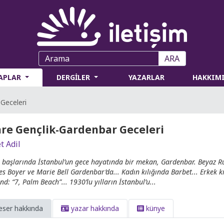
ARA
TAPLAR
DERGİLER
YAZARLAR
HAKKIM
Geceleri
re Gençlik-Gardenbar Geceleri
t Adil
l başlarında İstanbul’un gece hayatında bir mekan, Gardenbar. Beyaz Rus
es Boyer ve Marie Bell Gardenbar’da... Kadın kılığında Barbet... Erkek kı
d: “7, Palm Beach”... 1930’lu yılların İstanbul’u...
eser hakkında
yazar hakkında
künye