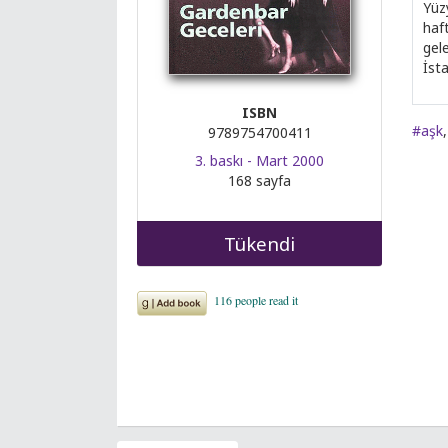
Yüz
haft
gele
İsta
ISBN
#aşk
9789754700411
3. baskı - Mart 2000
168 sayfa
Tükendi