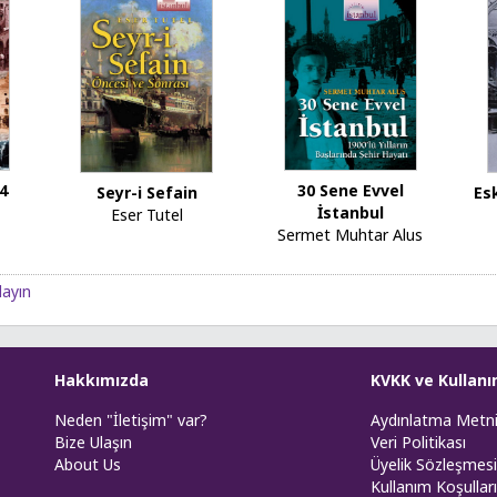
30 Sene Evvel
94
Seyr-i Sefain
Esk
İstanbul
Eser Tutel
Sermet Muhtar Alus
layın
Hakkımızda
KVKK ve Kullanı
Neden "İletişim" var?
Aydınlatma Metn
Bize Ulaşın
Veri Politikası
About Us
Üyelik Sözleşmesi
Kullanım Koşulları