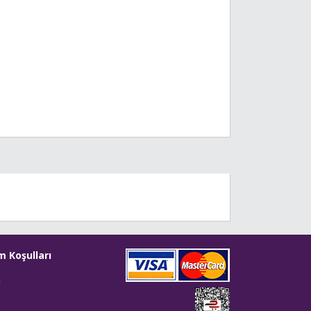
m Koşulları
i