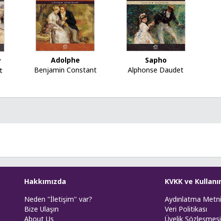
Adolphe
Sapho
y
Benjamin Constant
Alphonse Daudet
t
Hakkımızda
KVKK ve Kullanı
Neden "İletişim" var?
Aydınlatma Metn
Bize Ulaşın
Veri Politikası
About Us
Üyelik Sözleşmesi