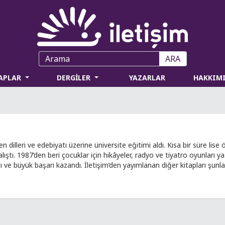
ARA
TAPLAR
DERGİLER
YAZARLAR
HAKKIM
dilleri ve edebiyatı üzerine üniversite eğitimi aldı. Kısa bir süre lis
ştı. 1987’den beri çocuklar için hikâyeler, radyo ve tiyatro oyunları y
dı ve büyük başarı kazandı. İletişim’den yayımlanan diğer kitapları şunla