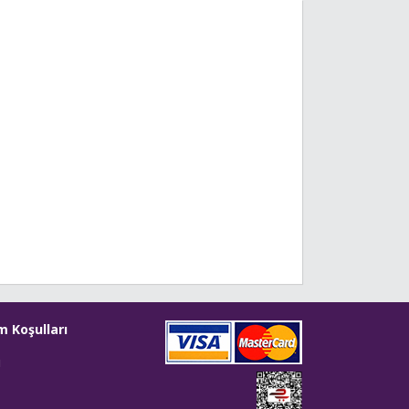
m Koşulları
i