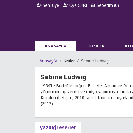
Yeni Üye
Üye Girişi
Sepetim (
0
)
ANASAYFA
DİZİLER
Kİ
Anasayfa
Kişiler
Sabine Ludwig
Sabine Ludwig
1954’te Berlin’de doğdu. Felsefe, Alman ve Romen 
yönetmen, gazeteci ve radyo yapımcısı olarak çalı
Küçüldü (İletişim, 2010) adlı kitabı filme uyarlan
(2012).
yazdığı eserler