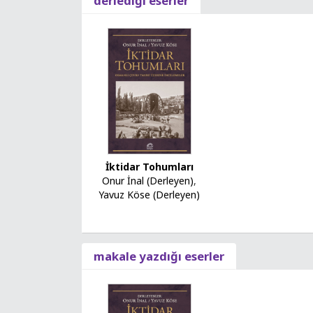
derlediği eserler
İktidar Tohumları
Onur İnal (Derleyen)
,
Yavuz Köse (Derleyen)
makale yazdığı eserler