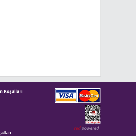
m Koşulları
i
Web tasarım: Red Bilişim
ulları