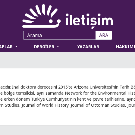
ARA
TAPLAR
DERGİLER
YAZARLAR
HAKKIM
acıdır. İnal doktora derecesini 2015’te Arizona Üniversitesi’nin Tarih 
ye bölge temsilcisi, aynı zamanda Network for the Environmental Histo
rken dönem Türkiye Cumhuriyeti’nin kent ve çevre tarihlerine, ayrıca 
ern Studies, Journal of World History, Journal of Ottoman Studies, Jo