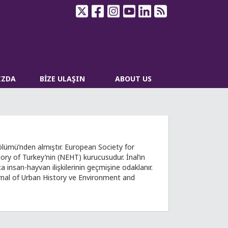
IZDA
BİZE ULAŞIN
ABOUT US
Bölümü’nden almıştır. European Society for
ry of Turkey’nin (NEHT) kurucusudur. İnal’ın
insan-hayvan ilişkilerinin geçmişine odaklanır.
urnal of Urban History ve Environment and