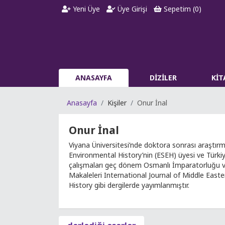
Yeni Üye
Üye Girişi
Sepetim (
0
)
ANASAYFA
DİZİLER
Kİ
Anasayfa
Kişiler
Onur İnal
Onur İnal
Viyana Üniversitesi’nde doktora sonrası araştırm
Environmental History’nin (ESEH) üyesi ve Türki
çalışmaları geç dönem Osmanlı İmparatorluğu ve e
Makaleleri International Journal of Middle East
History gibi dergilerde yayımlanmıştır.