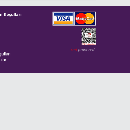
m Koşulları
i
Web tasarım: Red Bilişim
ulları
ular