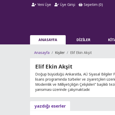
Yeni Üye
Üye Girişi
Sepetim (
0
)
ANASAYFA
DİZİLER
Kİ
Anasayfa
Kişiler
Elif Ekin Akşit
Elif Ekin Akşit
Doğup büyüdüğü Ankara’da, AÜ Siyasal Bilgiler 
lisans programında türbeler ve ziyaretçileri üze
Modernlik ve Milliyetçiliğin Çelişkileri” başlıkl
yansıması üzerinde çalışmaktadır.
yazdığı eserler