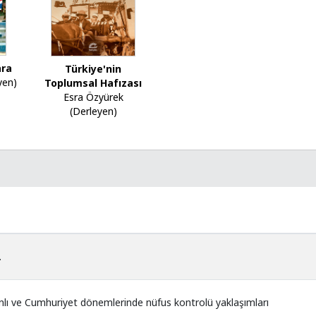
ara
Türkiye'nin
yen)
Toplumsal Hafızası
Esra Özyürek
(Derleyen)
.
ı ve Cumhuriyet dönemlerinde nüfus kontrolü yaklaşımları