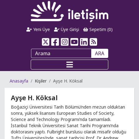
Yeni Üye
Üye Girişi
Sepetim (
0
)
ARA
Anasayfa
Kişiler
Ayşe H. Köksal
Ayşe H. Köksal
Boğaziçi Üniversitesi Tarih Bölümü’nden mezun olduktan
sonra, yüksek lisansını European Studies of Society,
Science and Technology Programı’nda tamamladı.
İstanbul Teknik Üniversitesi Sanat Tarihi Programı’nda
doktorasını yaptı. Fulbright burslusu olarak misafir olduğu
Tufts Üniversitesi’nde, sanat tarihçisi Prof. Dr. Andrew