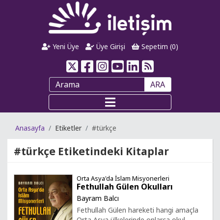
Yeni Üye
Üye Girişi
Sepetim (
0
)
ARA
Anasayfa
Etiketler
#türkçe
#türkçe
Etiketindeki Kitaplar
Orta Asya'da İslam Misyonerleri
Fethullah Gülen Okulları
Bayram Balcı
Fethullah Gülen hareketi hangi amaçla
Orta Asya ülkelerinde onlarca okul