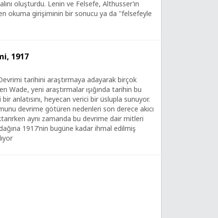
alını oluşturdu. Lenin ve Felsefe, Althusser’ın
den okuma girişiminin bir sonucu ya da "felsefeyle
mi, 1917
s Devrimi tarihini araştırmaya adayarak birçok
en Wade, yeni araştırmalar ışığında tarihin bu
i bir anlatısını, heyecan verici bir üslupla sunuyor.
munu devrime götüren nedenleri son derece akıcı
aktarırken aynı zamanda bu devrime dair mitleri
dağına 1917’nin bugüne kadar ihmal edilmiş
lıyor