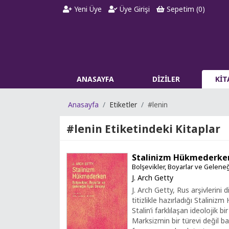
Yeni Üye
Üye Girişi
Sepetim (
0
)
ANASAYFA
DİZİLER
Kİ
Anasayfa
Etiketler
#lenin
#lenin
Etiketindeki Kitaplar
Stalinizm Hükmederke
Bolşevikler, Boyarlar ve Geleneğ
J. Arch Getty
J. Arch Getty, Rus arşivlerini 
titizlikle hazırladığı Stalini
Stalin’i farklılaşan ideolojik b
Marksizmin bir türevi değil baş