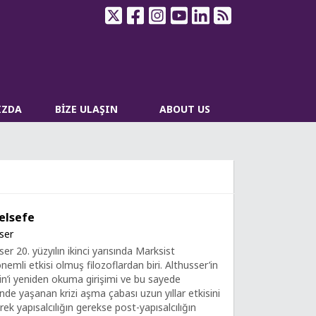
IZDA
BİZE ULAŞIN
ABOUT US
Felsefe
ser
er 20. yüzyılın ikinci yarısında Marksist
emli etkisi olmuş filozoflardan biri. Althusser’in
n’i yeniden okuma girişimi ve bu sayede
nde yaşanan krizi aşma çabası uzun yıllar etkisini
ek yapısalcılığın gerekse post-yapısalcılığın