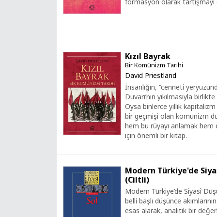
formasyon olarak tartışmayı 
Kızıl Bayrak
Bir Komünizm Tarihi
David Priestland
İnsanlığın, “cenneti yeryüzün
Duvarı’nın yıkılmasıyla birlik
Oysa binlerce yıllık kapitalizm
bir geçmişi olan komünizm düş
hem bu rüyayı anlamak hem d
için önemli bir kitap.
Modern Türkiye'de Siyas
(Ciltli)
Modern Türkiye’de Siyasî Düş
belli başlı düşünce akımlarının,
esas alarak, analitik bir değer