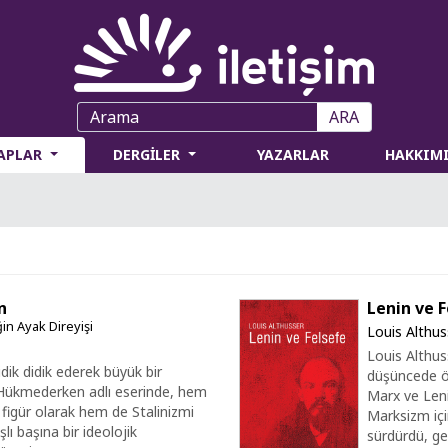
ARA
TAPLAR
DERGİLER
YAZARLAR
HAKKIM
n
Lenin ve 
in Ayak Direyişi
Louis Althus
Louis Althuss
didik didik ederek büyük bir
düşüncede ön
zm Hükmederken adlı eserinde, hem
Marx ve Leni
ir figür olarak hem de Stalinizmi
Marksizm içi
lı başına bir ideolojik
sürdürdü, ger