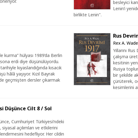
öneriyor.
besleyici kan
Lenin’i yeni
birlikte Lenin".
Rus Devri
Rex A. Wade
Yıllarını Ru
de kurma” hülyası 1989’da Berlin
çalışma üret
te sona erdi diye düşünülüyordu.
kesitinin yen
 tarihiyle kıyaslandığında kısacık
Rusya toplu
ü hâlâ yaşıyor. Kızıl Bayrak
bir şekilde 
e geçmişten dersler çıkarmak
çürüterek, o
kesimlerini a
i Düşünce Cilt 8 / Sol
ünce, Cumhuriyet Türkiyesi’ndeki
 siyasal açılımları ve etkilerini
lendirmesini hedefliyor. Her cildin