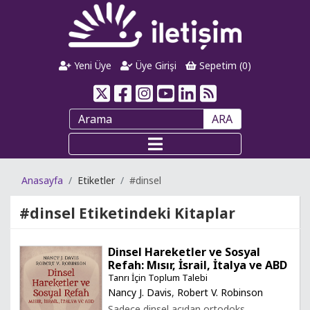
Yeni Üye
Üye Girişi
Sepetim (
0
)
ARA
Anasayfa
Etiketler
#dinsel
#dinsel
Etiketindeki Kitaplar
Dinsel Hareketler ve Sosyal
Refah: Mısır, İsrail, İtalya ve ABD
Tanrı İçin Toplum Talebi
Nancy J. Davis
,
Robert V. Robinson
Sadece dinsel açıdan ortodoks