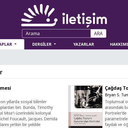
ARA
TAPLAR
DERGİLER
YAZARLAR
HAKKIM
r
lmesi
Çağdaş To
Bryan S. Tur
on yıllarda sosyal bilimler
Toplumsal ol
taplardan biri. Bunda, Timothy
arasındaki 
ıl Mısır’ı üzerindeki kolonyal
Portreler’de
chel Foucault, Jacques Derrida
parametreler
rını yetkin bir şekilde
faydalı ve öğ