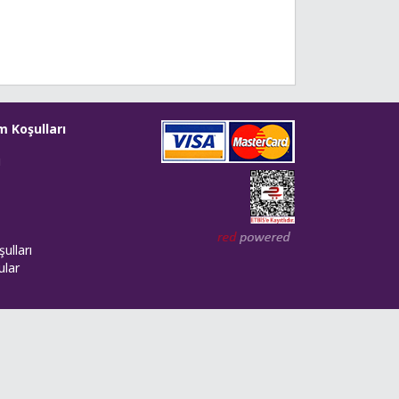
m Koşulları
i
Web tasarım: Red Bilişim
ulları
ular