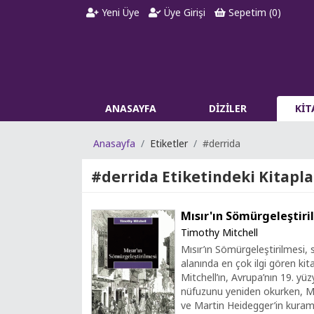
Yeni Üye
Üye Girişi
Sepetim (
0
)
ANASAYFA
DİZİLER
Kİ
Anasayfa
Etiketler
#derrida
#derrida
Etiketindeki Kitapla
Mısır'ın Sömürgeleştiri
Timothy Mitchell
Mısır’ın Sömürgeleştirilmesi, s
alanında en çok ilgi gören ki
Mitchell’ın, Avrupa’nın 19. yüzy
nüfuzunu yeniden okurken, Mi
ve Martin Heidegger’in kuramla