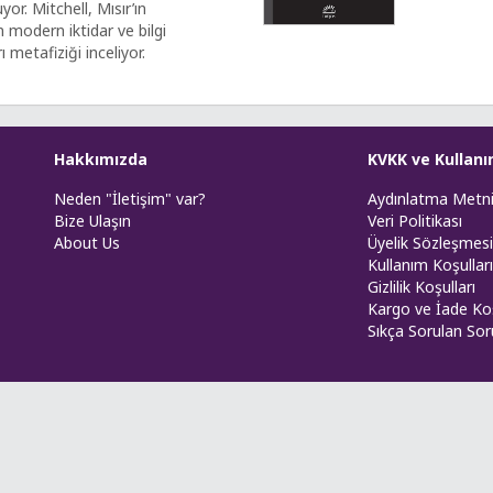
or. Mitchell, Mısır’ın
 modern iktidar ve bilgi
 metafiziği inceliyor.
Hakkımızda
KVKK ve Kullanı
Neden "İletişim" var?
Aydınlatma Metn
Bize Ulaşın
Veri Politikası
About Us
Üyelik Sözleşmesi
Kullanım Koşulları
Gizlilik Koşulları
Kargo ve İade Koş
Sıkça Sorulan Sor