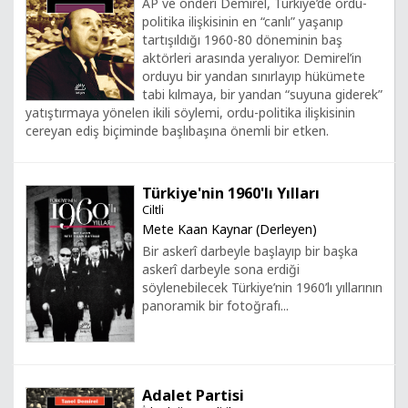
AP ve önderi Demirel, Türkiye’de ordu-
politika ilişkisinin en “canlı” yaşanıp
tartışıldığı 1960-80 döneminin baş
aktörleri arasında yeralıyor. Demirel’in
orduyu bir yandan sınırlayıp hükümete
tabi kılmaya, bir yandan “suyuna giderek”
yatıştırmaya yönelen ikili söylemi, ordu-politika ilişkisinin
cereyan ediş biçiminde başlıbaşına önemli bir etken.
Türkiye'nin 1960'lı Yılları
Ciltli
Mete Kaan Kaynar (Derleyen)
Bir askerî darbeyle başlayıp bir başka
askerî darbeyle sona erdiği
söylenebilecek Türkiye’nin 1960’lı yıllarının
panoramik bir fotoğrafı...
Adalet Partisi