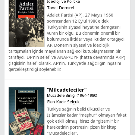
İdeoloji ve Politika
Tanel Demirel
Adalet Partisi (AP), 27 Mayıs 1960
sonrasından 12 Eylül 1980’e dek
Türkiye’nin siyasal hayatına damgasını
vuran bir olgu. Bu dönemin önemli bir
bölümünde iktidar veya iktidar ortağıydı
AP. Dönemin siyasal ve ideolojik
tartışmaları içinde mayalanan sağ-sol kutuplaşmasının bir
tarafıydı. DP’nin selefi ve ANAP/DYP (hatta devamında AKP)
çizgisinin halefi olarak, AP’nin, Türkiye’de sağcılığın inşasını
gerçekleştirdiği söylenebilir.
“Mücadeleciler”
Mücadele Birliği (1964-1980)
Ekin Kadir Selçuk
Türkiye sağının belki ülkücüler ve
İslâmcılar kadar “meşhur” olmayan fakat
çok etkili olmuş, biraz da “gizemli” bir
hareketinin portresini çizen bir kitap
“Mücadeleciler”.