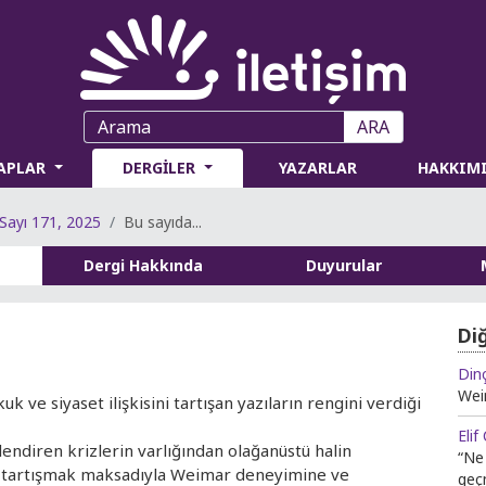
ARA
TAPLAR
DERGİLER
YAZARLAR
HAKKIM
Sayı 171, 2025
Bu sayıda...
Dergi Hakkında
Duyurular
Di
Din
Wei
k ve siyaset ilişkisini tartışan yazıların rengini verdiği
Elif
endiren krizlerin varlığından olağanüstü halin
“Ne
ı” tartışmak maksadıyla Weimar deneyimine ve
geç