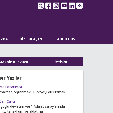
IZDA
BİZE ULAŞIN
ABOUT US
Makale Kılavuzu
İletişim
ğer Yazılar
çer Demirkent
mar’dan öğrenmek, Türkiye’yi düşünmek
 Can Çalıcı
 güçlü devletim var”: Adalet saraylarında
miş, tahakküm ve aldatma