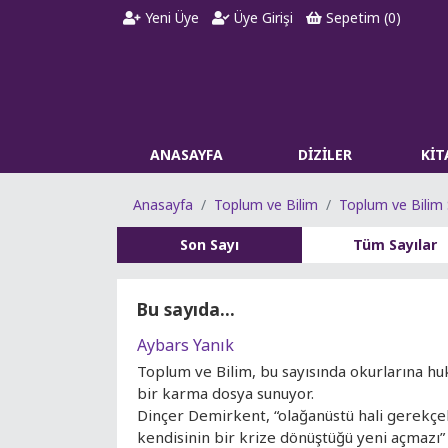
Yeni Üye
Üye Girişi
Sepetim (
0
)
ANASAYFA
DİZİLER
Kİ
Anasayfa
Toplum ve Bilim
Toplum ve Bilim 
Son Sayı
Tüm Sayılar
Bu sayıda...
Aybars Yanık
Toplum ve Bilim, bu sayısında okurlarına huku
bir karma dosya sunuyor.
Dinçer Demirkent, “olağanüstü hali gerekçel
kendisinin bir krize dönüştüğü yeni açmaz