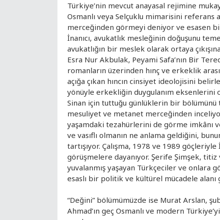
Türkiye’nin mevcut anayasal rejimine mukayese
Osmanlı veya Selçuklu mimarisini referans al
merceğinden görmeyi deniyor ve esasen bir 
İnanıcı, avukatlık mesleğinin doğuşunu teme
avukatlığın bir meslek olarak ortaya çıkışına
Esra Nur Akbulak, Peyami Safa’nın Bir Tere
romanların üzerinden hınç ve erkeklik arasınd
açığa çıkan hıncın cinsiyet ideolojisini beli
yönüyle erkekliğin duygulanım eksenlerini 
Sinan için tuttuğu günlüklerin bir bölümünü 
mesuliyet ve metanet merceğinden inceliyor. 
yaşamdaki tezahürlerini de görme imkânı ve
ve vasıflı olmanın ne anlama geldiğini, bunu
tartışıyor. Çalışma, 1978 ve 1989 göçleriyle 
görüşmelere dayanıyor. Şerife Şimşek, titiz
yuvalanmış yaşayan Türkçeciler ve onlara g
esaslı bir politik ve kültürel mücadele alanı 
“Değini” bölümümüzde ise Murat Arslan, şub
Ahmad’ın geç Osmanlı ve modern Türkiye’yi i