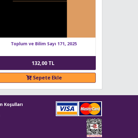
Toplum ve Bilim Sayı 171, 2025
132,00 TL
Sepete Ekle
m Koşulları
i