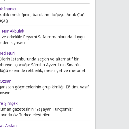
k İnanıcı
katlık mesleğinin, baroların doğuşu: Antik Çağ-
açağ
a Nur Akbulak
ç ve erkeklik: Peyami Safa romanlarında duygu
beden siyaseti
ed Nuri
’lerin İstanbul’unda seçkin ve alternatif bir
huriyet çocuğu: Sâmiha Ayverdi’nin Sinan’ın
lüğü eserinde rehberlik, mesuliyet ve metanet
 Özsan
aristan göçmenlerinin grup kimliği: Eğitim, vasıf
insiyet
ife Şimşek
cüman gazetesinin “Yaşayan Türkçemiz”
larında öz Türkçe eleştirileri
at Arslan