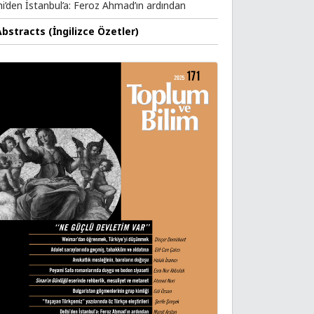
hi’den İstanbul’a: Feroz Ahmad’ın ardından
Abstracts (İngilizce Özetler)