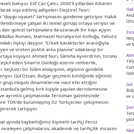
li bakıyor. Elif Can Çalıcı, 2000’li yıllardan itibaren
Halu
arak inşa edilmiş adliyeleri Eleştirel Teori
Avu
“duygu siyaseti” tartışmasını gündeme getiriyor. Haluk
Ort
llendirmeye çalışan iki temel görüşü ortaya seriyor ve
 dair güncel tartışmalara da uzanacak bir kapı açıyor.
Esr
ddüdün Romanı, Matmazel Noraliya’nın Koltuğu, Yalnızız
Hın
aki ilişkiyi deşiyor. “Erkek karakterler aracılığıyla
ve 
rleyen ve üreten politik arka planına” odaklanıp bir
Ahm
ortaya koyuyor. Ahmed Nuri, Sâmiha Ayverdi’nin, torunu
1950
teşkil eden Sinan’ın Günlüğü eserini rehberlik,
Cum
Seçkinci bir İslâm anlayışının, algısının gündelik
Gün
riyor. Gül Özsan, Bulgar göçmeni kimliğinde eğitimli
n grup oluşum dinamiklerine nasıl etki ettiğini
Gül
İstanbul’a gelmiş kırk kişiyle yapılan derinlemesine
Bulg
 ve ayrıntılı çalışmasında Tercüman gazetesinde
ve c
öre TDK’de kurumlaşmış Öz Türkçeciler çekişmesini
Şer
görerek tartışıyor.
Ter
yazı
at ayında kaybettiğimiz kıymetli tarihçi Feroz
nceleyen çalışmalarını, akademik ve tarihçilik mirasını
Mur