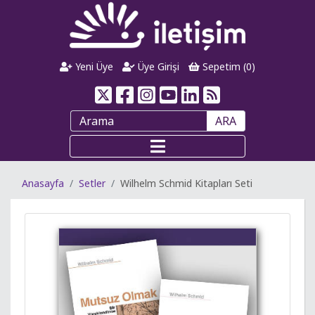
Yeni Üye
Üye Girişi
Sepetim (
0
)
ARA
Anasayfa
Setler
Wilhelm Schmid Kitapları Seti