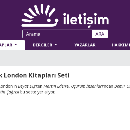
ARA
TAPLAR
DERGİLER
YAZARLAR
HAKKIM
k London Kitapları Seti
London'ın
Beyaz Diş
'ten
Martin Eden
'e,
Uçurum İnsanları
'ndan
Demir Ö
tin Çağrısı
bu sette yer alıyor.