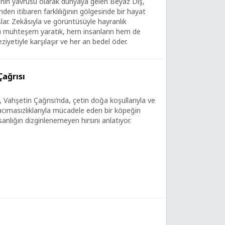
anın yavrusu olarak dünyaya gelen Beyaz Diş,
en itibaren farklılığının gölgesinde bir hayat
ar. Zekâsıyla ve görüntüsüyle hayranlık
u muhteşem yaratık, hem insanların hem de
ziyetiyle karşılaşır ve her an bedel öder.
Çağrısı
 Vahşetin Çağrısı’nda, çetin doğa koşullarıyla ve
 acımasızlıklarıyla mücadele eden bir köpeğin
anlığın dizginlenemeyen hırsını anlatıyor.