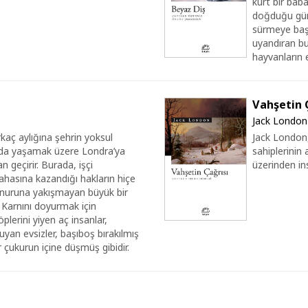
kurt bir bab
doğduğu günd
sürmeye başl
uyandıran b
hayvanların e
Vahşetin 
Jack London
kaç aylığına şehrin yoksul
Jack London,
da yaşamak üzere Londra’ya
sahiplerinin
n geçirir. Burada, işçi
üzerinden ins
ahasına kazandığı hakların hiçe
 onuruna yakışmayan büyük bir
r. Karnını doyurmak için
lerini yiyen aç insanlar,
yuyan evsizler, başıboş bırakılmış
r çukurun içine düşmüş gibidir.