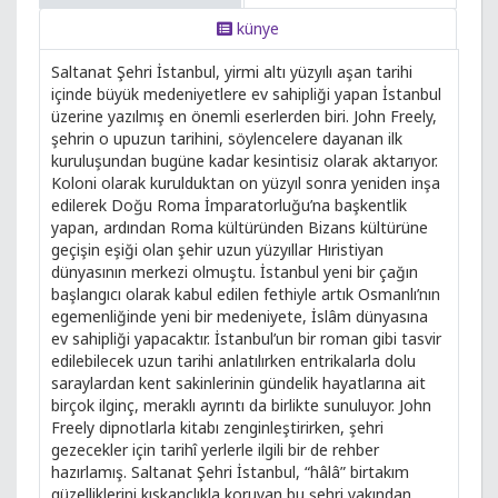
künye
Saltanat Şehri İstanbul, yirmi altı yüzyılı aşan tarihi
içinde büyük medeniyetlere ev sahipliği yapan İstanbul
üzerine yazılmış en önemli eserlerden biri. John Freely,
şehrin o upuzun tarihini, söylencelere dayanan ilk
kuruluşundan bugüne kadar kesintisiz olarak aktarıyor.
Koloni olarak kurulduktan on yüzyıl sonra yeniden inşa
edilerek Doğu Roma İmparatorluğu’na başkentlik
yapan, ardından Roma kültüründen Bizans kültürüne
geçişin eşiği olan şehir uzun yüzyıllar Hıristiyan
dünyasının merkezi olmuştu. İstanbul yeni bir çağın
başlangıcı olarak kabul edilen fethiyle artık Osmanlı’nın
egemenliğinde yeni bir medeniyete, İslâm dünyasına
ev sahipliği yapacaktır. İstanbul’un bir roman gibi tasvir
edilebilecek uzun tarihi anlatılırken entrikalarla dolu
saraylardan kent sakinlerinin gündelik hayatlarına ait
birçok ilginç, meraklı ayrıntı da birlikte sunuluyor. John
Freely dipnotlarla kitabı zenginleştirirken, şehri
gezecekler için tarihî yerlerle ilgili bir de rehber
hazırlamış. Saltanat Şehri İstanbul, “hâlâ” birtakım
güzelliklerini kıskançlıkla koruyan bu şehri yakından