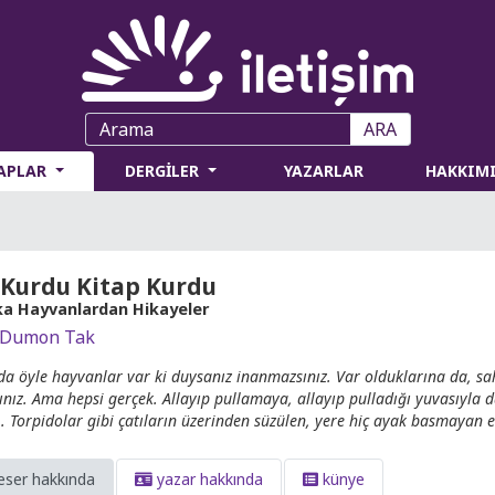
ARA
TAPLAR
DERGİLER
YAZARLAR
HAKKIM
 Kurdu Kitap Kurdu
ka Hayvanlardan Hikayeler
 Dumon Tak
a öyle hayvanlar var ki duysanız inanmazsınız. Var olduklarına da, sa
sınız. Ama hepsi gerçek. Allayıp pullamaya, allayıp pulladığı yuvasıyla 
.. Torpidolar gibi çatıların üzerinden süzülen, yere hiç ayak basmayan e
eser hakkında
yazar hakkında
künye