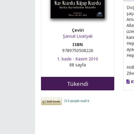
Doğ
şaşa
Ama
Alla
Çeviri
üze
Şansal Livatyalı
kar
Hep
ISBN
ayağ
9789750508226
Hep
1. baskı - Kasım 2010
88 sayfa
Hol
Zil
K
Tükendi