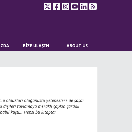
IZDA
BİZE ULAŞIN
ABOUT US
hip oldukları olağanüstü yeteneklere de şaşar
da dişileri tavlamaya meraklı çapkın çardak
babil kuşu... Hepsi bu kitapta!