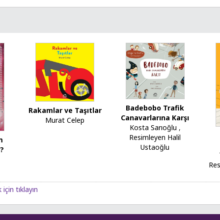
Badebobo Trafik
Rakamlar ve Taşıtlar
Canavarlarına Karşı
Murat Celep
Kosta Sarıoğlu
,
Resimleyen Halil
m
Ustaoğlu
e?
t
Res
için tıklayın