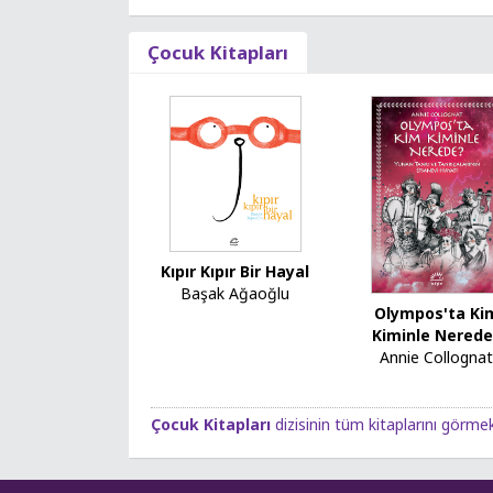
Çocuk Kitapları
Kıpır Kıpır Bir Hayal
Başak Ağaoğlu
Olympos'ta Ki
Kiminle Nered
Annie Collogna
Çocuk Kitapları
dizisinin tüm kitaplarını görmek 