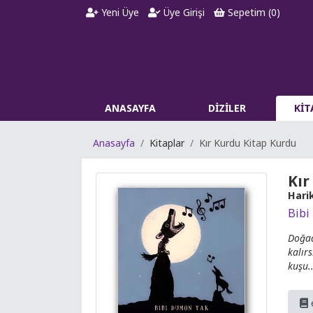
Yeni Üye
Üye Girişi
Sepetim (
0
)
ANASAYFA
DİZİLER
Kİ
Anasayfa
Kitaplar
Kır Kurdu Kitap Kurdu
Kır
Hari
Bibi
Doğad
kalır
kuşu.