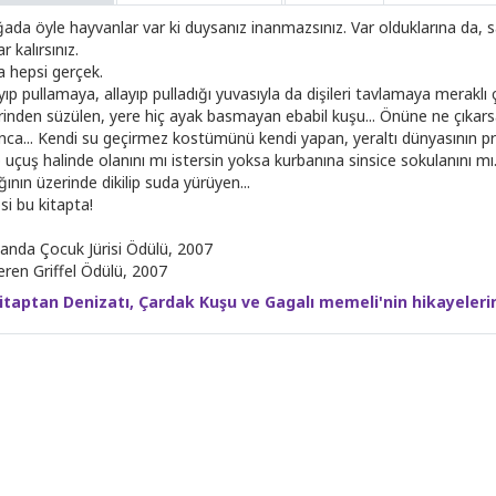
ada öyle hayvanlar var ki duysanız inanmazsınız. Var olduklarına da, 
r kalırsınız.
 hepsi gerçek.
yıp pullamaya, allayıp pulladığı yuvasıyla da dişileri tavlamaya meraklı ç
rinden süzülen, yere hiç ayak basmayan ebabil kuşu... Önüne ne çıka
ınca... Kendi su geçirmez kostümünü kendi yapan, yeraltı dünyasının pr
 uçuş halinde olanını mı istersin yoksa kurbanına sinsice sokulanını mı
ının üzerinde dikilip suda yürüyen...
si bu kitapta!
landa Çocuk Jürisi Ödülü, 2007
veren Griffel Ödülü, 2007
itaptan Denizatı, Çardak Kuşu ve Gagalı memeli'nin hikayelerin