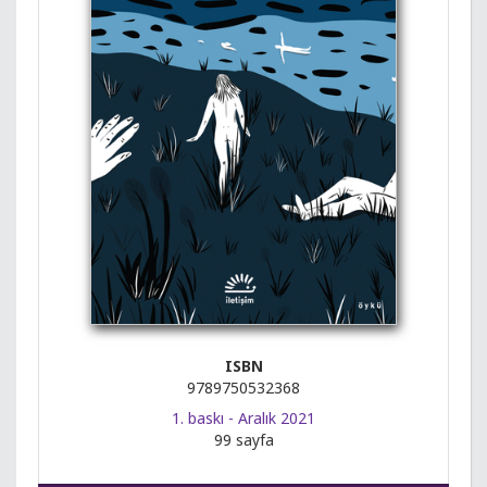
ISBN
9789750532368
1. baskı - Aralık 2021
99 sayfa