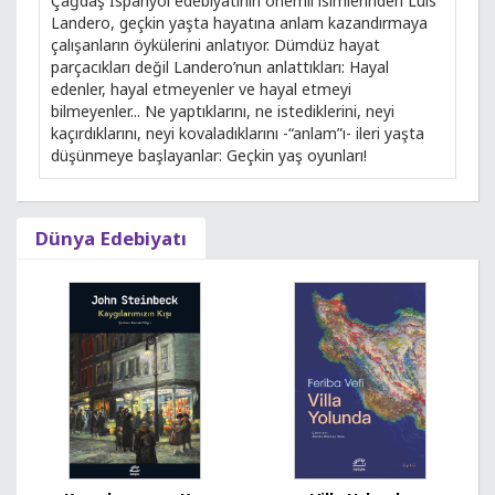
Çağdaş İspanyol edebiyatının önemli isimlerinden Luis
Landero, geçkin yaşta hayatına anlam kazandırmaya
çalışanların öykülerini anlatıyor. Dümdüz hayat
parçacıkları değil Landero’nun anlattıkları: Hayal
edenler, hayal etmeyenler ve hayal etmeyi
bilmeyenler... Ne yaptıklarını, ne istediklerini, neyi
kaçırdıklarını, neyi kovaladıklarını -“anlam”ı- ileri yaşta
düşünmeye başlayanlar: Geçkin yaş oyunları!
Dünya Edebiyatı