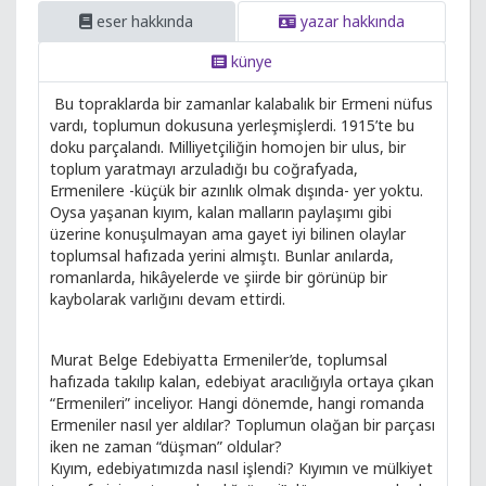
eser hakkında
yazar hakkında
künye
Bu topraklarda bir zamanlar kalabalık bir Ermeni nüfus
vardı, toplumun dokusuna yerleşmişlerdi. 1915’te bu
doku parçalandı. Milliyetçiliğin homojen bir ulus, bir
toplum yaratmayı arzuladığı bu coğrafyada,
Ermenilere -küçük bir azınlık olmak dışında- yer yoktu.
Oysa yaşanan kıyım, kalan malların paylaşımı gibi
üzerine konuşulmayan ama gayet iyi bilinen olaylar
toplumsal hafızada yerini almıştı. Bunlar anılarda,
romanlarda, hikâyelerde ve şiirde bir görünüp bir
kaybolarak varlığını devam ettirdi.
Murat Belge Edebiyatta Ermeniler’de, toplumsal
hafızada takılıp kalan, edebiyat aracılığıyla ortaya çıkan
“Ermenileri” inceliyor. Hangi dönemde, hangi romanda
Ermeniler nasıl yer aldılar? Toplumun olağan bir parçası
iken ne zaman “düşman” oldular?
Kıyım, edebiyatımızda nasıl işlendi? Kıyımın ve mülkiyet