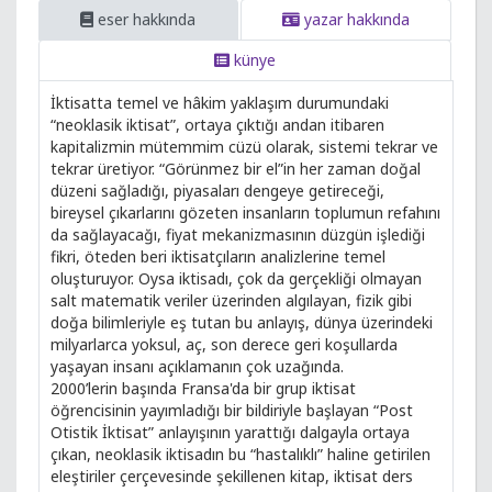
eser hakkında
yazar hakkında
künye
İktisatta temel ve hâkim yaklaşım durumundaki
“neoklasik iktisat”, ortaya çıktığı andan itibaren
kapitalizmin mütemmim cüzü olarak, sistemi tekrar ve
tekrar üretiyor. “Görünmez bir el”in her zaman doğal
düzeni sağladığı, piyasaları dengeye getireceği,
bireysel çıkarlarını gözeten insanların toplumun refahını
da sağlayacağı, fiyat mekanizmasının düzgün işlediği
fikri, öteden beri iktisatçıların analizlerine temel
oluşturuyor. Oysa iktisadı, çok da gerçekliği olmayan
salt matematik veriler üzerinden algılayan, fizik gibi
doğa bilimleriyle eş tutan bu anlayış, dünya üzerindeki
milyarlarca yoksul, aç, son derece geri koşullarda
yaşayan insanı açıklamanın çok uzağında.
2000’lerin başında Fransa'da bir grup iktisat
öğrencisinin yayımladığı bir bildiriyle başlayan “Post
Otistik İktisat” anlayışının yarattığı dalgayla ortaya
çıkan, neoklasik iktisadın bu “hastalıklı” haline getirilen
eleştiriler çerçevesinde şekillenen kitap, iktisat ders