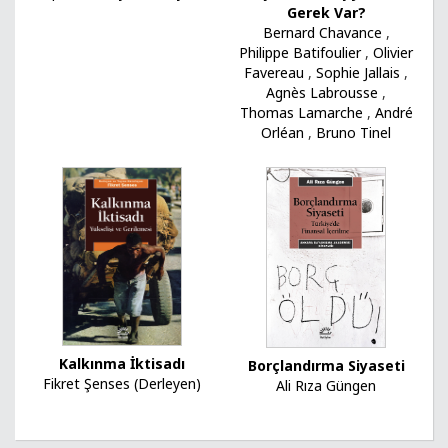
Gerek Var?
Bernard Chavance
,
Philippe Batifoulier
,
Olivier
Favereau
,
Sophie Jallais
,
Agnès Labrousse
,
Thomas Lamarche
,
André
Orléan
,
Bruno Tinel
Kalkınma İktisadı
Borçlandırma Siyaseti
Fikret Şenses (Derleyen)
Ali Rıza Güngen