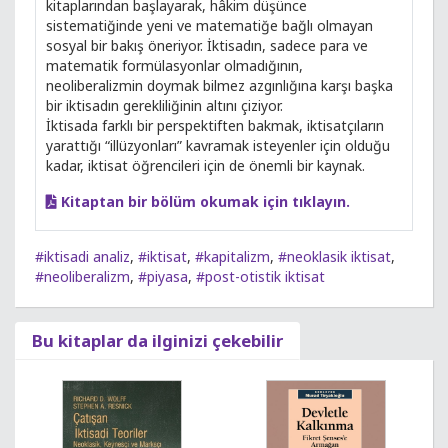
kitaplarından başlayarak, hâkim düşünce
sistematiğinde yeni ve matematiğe bağlı olmayan
sosyal bir bakış öneriyor. İktisadın, sadece para ve
matematik formülasyonlar olmadığının,
neoliberalizmin doymak bilmez azgınlığına karşı başka
bir iktisadın gerekliliğinin altını çiziyor.
İktisada farklı bir perspektiften bakmak, iktisatçıların
yarattığı “illüzyonları” kavramak isteyenler için olduğu
kadar, iktisat öğrencileri için de önemli bir kaynak.
Kitaptan bir bölüm okumak için tıklayın.
#iktisadi analiz
,
#iktisat
,
#kapitalizm
,
#neoklasik iktisat
,
#neoliberalizm
,
#piyasa
,
#post-otistik iktisat
Bu kitaplar da ilginizi çekebilir