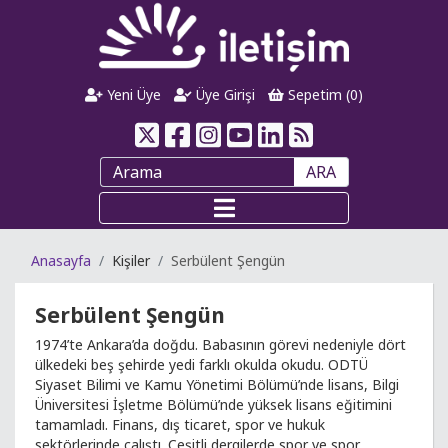
Yeni Üye
Üye Girişi
Sepetim (
0
)
ARA
Anasayfa
Kişiler
Serbülent Şengün
Serbülent Şengün
1974’te Ankara’da doğdu. Babasının görevi nedeniyle dört
ülkedeki beş şehirde yedi farklı okulda okudu. ODTÜ
Siyaset Bilimi ve Kamu Yönetimi Bölümü’nde lisans, Bilgi
Üniversitesi İşletme Bölümü’nde yüksek lisans eğitimini
tamamladı. Finans, dış ticaret, spor ve hukuk
sektörlerinde çalıştı. Çeşitli dergilerde spor ve spor