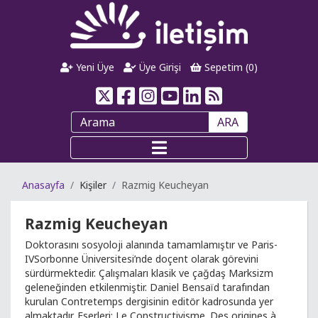
Yeni Üye
Üye Girişi
Sepetim (
0
)
ARA
Anasayfa
Kişiler
Razmig Keucheyan
Razmig Keucheyan
Doktorasını sosyoloji alanında tamamlamıştır ve Paris-
IVSorbonne Üniversitesi’nde doçent olarak görevini
sürdürmektedir. Çalışmaları klasik ve çağdaş Marksizm
geleneğinden etkilenmiştir. Daniel Bensaïd tarafından
kurulan Contretemps dergisinin editör kadrosunda yer
almaktadır. Eserleri: Le Constructivisme. Des origines à