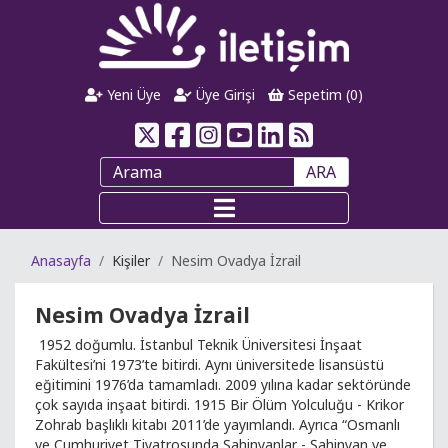
Yeni Üye
Üye Girişi
Sepetim (
0
)
ARA
Anasayfa
Kişiler
Nesim Ovadya İzrail
Nesim Ovadya İzrail
1952 doğumlu. İstanbul Teknik Üniversitesi İnşaat
Fakültesi’ni 1973’te bitirdi. Aynı üniversitede lisansüstü
eğitimini 1976’da tamamladı. 2009 yılına kadar sektöründe
çok sayıda inşaat bitirdi. 1915 Bir Ölüm Yolculuğu - Krikor
Zohrab başlıklı kitabı 2011’de yayımlandı. Ayrıca “Osmanlı
ve Cumhuriyet Tiyatrosunda Şahinyanlar - Şahinyan ve