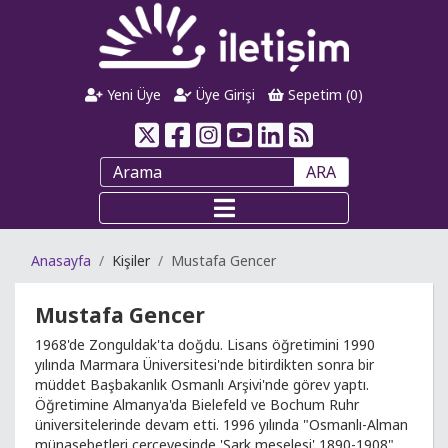
Yeni Üye
Üye Girişi
Sepetim (
0
)
ARA
Anasayfa
Kişiler
Mustafa Gencer
Mustafa Gencer
1968'de Zonguldak'ta doğdu. Lisans öğretimini 1990
yılında Marmara Üniversitesi'nde bitirdikten sonra bir
müddet Başbakanlık Osmanlı Arşivi'nde görev yaptı.
Öğretimine Almanya'da Bielefeld ve Bochum Ruhr
üniversitelerinde devam etti. 1996 yılında "Osmanlı-Alman
münasebetleri çerçevesinde 'Şark meselesi' 1890-1908"