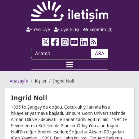
Yeni Üye
Üye Girişi
Sepetim (
0
)
ARA
Anasayfa
Kişiler
Ingrid Noll
Ingrid Noll
1935'te Şangay'da doğdu. Çocukluk yıllarında kısa
hikayeler yazmaya başladı. Bir süre Bonn Üniversitesi'nde
Alman Dili ve Edebiyatı ile sanat tarihi eğitimi aldı. 1994'te
Sevdiklerimin Kelleleri ile Glauser Ödüyü'nü alan Ingrid
Noll'ün diğer önemli eserleri; Soğuktur Akşam Rüzgarları
(Can Yayınları, 1999), Der Hahn ist tot, Die Apothekerin,