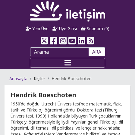
Yeni Üye
Üye Girişi
Sepetim (
0
)
ARA
Anasayfa
Kişiler
Hendrik Boeschoten
Hendrik Boeschoten
1950'de doğdu. Utrecht Üniversitesi'nde matematik, fizik,
tarih ve Türkoloji öğrenimi gördü. Doktora tezi (Tilburg
Üniversitesi, 1990) Hollanda'da büyüyen Türk çocuklarının
Türkçe'yi öğrenmesiyle ilgiliydi. Yayınları genel Türkoloji, dil
öğrenimi, dil teması, dil politikası ve lehçeler hakkındadır.
Kısas-ı Rabguzi
'yi (Marc Vandamme'yle birlikte) ve
Kitab-ı